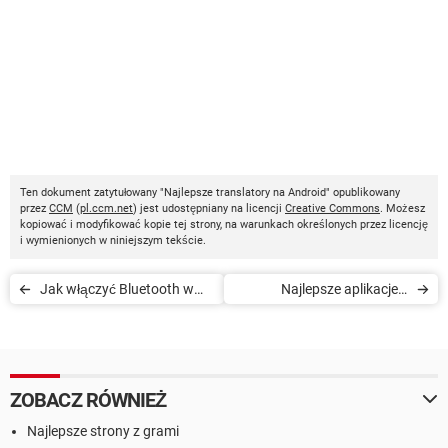
Ten dokument zatytułowany "Najlepsze translatory na Android" opublikowany
przez
CCM
(
pl.ccm.net
) jest udostępniany na licencji
Creative Commons
. Możesz
kopiować i modyfikować kopie tej strony, na warunkach określonych przez licencję
i wymienionych w niniejszym tekście.
Jak włączyć Bluetooth w
Najlepsze aplikacje z
telefonie z Androidem
tapetami na urządzenia z
Androidem
ZOBACZ RÓWNIEŻ
Najlepsze strony z grami