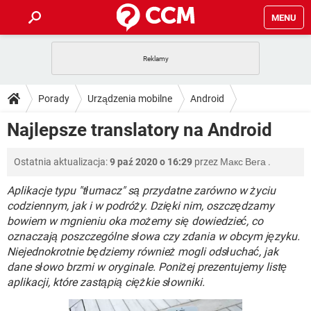
MENU
STRONA GŁÓWNA
YOUTUBE
TIKTOK
PORADY
Porady
Urządzenia mobilne
Android
GRY
WHATSAPP
PlayStation
TIKTOK
DO POBRANIA
Najlepsze translatory na Android
SPOTIFY
NETFLIX
GRY
WHATSAPP
INSTAGRAM
ANDROID
FACEBOOK
TIKTOK
FORUM
Ostatnia aktualizacja:
9 paź 2020 o 16:29
przez
Макс Вега
.
SPOTIFY
NETFLIX
WINDOWS 10
GRY
WHATSAPP
INSTAGRAM
COVID-19
FACEBOOK
TIKTOK
Aplikacje typu "tłumacz" są przydatne zarówno w życiu
ARTYKUŁY
IOS
NETFLIX
codziennym, jak i w podróży. Dzięki nim, oszczędzamy
WINDOWS 10
GRY
WHATSAPP
bowiem w mgnieniu oka możemy się dowiedzieć, co
INSTAGRAM
COVID-19
FACEBOOK
TIKTOK
SPOTIFY
NETFLIX
oznaczają poszczególne słowa czy zdania w obcym języku.
WINDOWS 10
GRY
WHATSAPP
Niejednokrotnie będziemy również mogli odsłuchać, jak
INSTAGRAM
FACEBOOK
dane słowo brzmi w oryginale. Poniżej prezentujemy listę
SPOTIFY
NETFLIX
WINDOWS 10
aplikacji, które zastąpią ciężkie słowniki.
INSTAGRAM
FACEBOOK