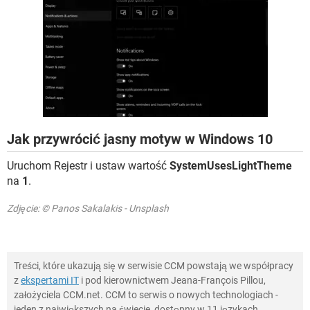
Jak przywrócić jasny motyw w Windows 10
Uruchom Rejestr i ustaw wartość
SystemUsesLightTheme
na
1
.
Zdjęcie: © Panos Sakalakis - Unsplash
Treści, które ukazują się w serwisie CCM powstają we współpracy
z
ekspertami IT
i pod kierownictwem Jeana-François Pillou,
założyciela CCM.net. CCM to serwis o nowych technologiach -
jeden z największych na świecie, dostępny w 11 językach.