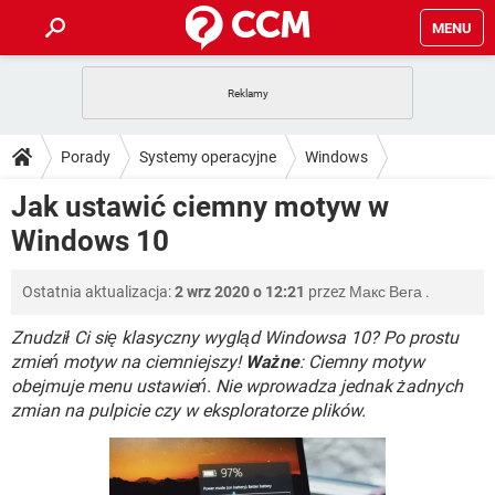
MENU
STRONA GŁÓWNA
YOUTUBE
TIKTOK
PORADY
Porady
Systemy operacyjne
Windows
GRY
WHATSAPP
PlayStation
TIKTOK
DO POBRANIA
Jak ustawić ciemny motyw w
Windows 10
SPOTIFY
NETFLIX
GRY
WHATSAPP
Windows 10
INSTAGRAM
ANDROID
FACEBOOK
TIKTOK
FORUM
SPOTIFY
NETFLIX
WINDOWS 10
GRY
WHATSAPP
Ostatnia aktualizacja:
2 wrz 2020 o 12:21
przez
Макс Вега
.
INSTAGRAM
COVID-19
FACEBOOK
TIKTOK
ARTYKUŁY
IOS
NETFLIX
WINDOWS 10
GRY
WHATSAPP
Znudził Ci się klasyczny wygląd Windowsa 10? Po prostu
INSTAGRAM
COVID-19
FACEBOOK
TIKTOK
zmień motyw na ciemniejszy!
Ważne
: Ciemny motyw
SPOTIFY
NETFLIX
obejmuje menu ustawień. Nie wprowadza jednak żadnych
WINDOWS 10
GRY
WHATSAPP
zmian na pulpicie czy w eksploratorze plików.
INSTAGRAM
FACEBOOK
SPOTIFY
NETFLIX
WINDOWS 10
INSTAGRAM
FACEBOOK