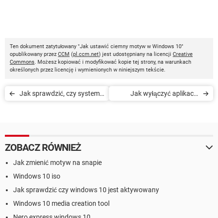
Ten dokument zatytułowany "Jak ustawić ciemny motyw w Windows 10"
opublikowany przez
CCM
(
pl.ccm.net
) jest udostępniany na licencji
Creative
Commons
. Możesz kopiować i modyfikować kopie tej strony, na warunkach
określonych przez licencję i wymienionych w niniejszym tekście.
Jak sprawdzić, czy system
Jak wyłączyć aplikacje
Windows 10 jest
działające w tle w systemie
prawidłowo aktywowany
Windows 10
ZOBACZ RÓWNIEŻ
Jak zmienić motyw na snapie
Windows 10 iso
Jak sprawdzić czy windows 10 jest aktywowany
Windows 10 media creation tool
Nero express windows 10