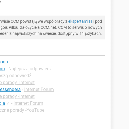
h
serwisie CCM powstają we współpracy z
ekspertami IT
i pod
ois Pillou, założyciela CCM.net. CCM to serwis o nowych
 jeden z największych na świecie, dostępny w 11 językach.
fonu
onu
- Najlepszą odpowiedź
epszą odpowiedź
 porady -Internet
messengera
-
Internet Forum
 porady -Internet
cia
✓
-
Internet Forum
czne porady -YouTube