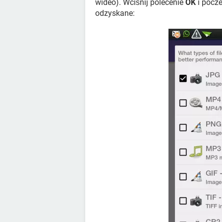
wideo). Wciśnij polecenie
OK
i pocze
odzyskane: