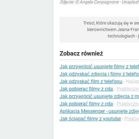
Zdjęcie: © Angela Conpagnone - Unsplas
Treści, które ukazują się w 
kierownictwem Jeana-Franç
technologiach -
Zobacz również
Jak przywrócić usunięte filmy z tele
Jak odzyskać zdjęcia i filmy z telef
Jak odzyskać film z telefonu
- Najl
Jak pobierac filmy z cda
-
Praktyczne
Jak przywrócić usunięte zdjęcia z 
Jak pobierać filmy z cda
-
Praktyczne
Aplikacja Messenger - usunięte zdję
Jak ściągać filmy z youtube
-
Prakty