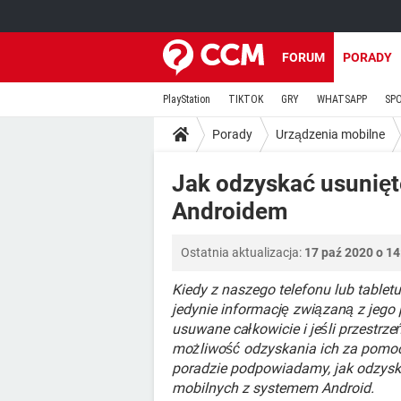
FORUM
PORADY
PlayStation
TIKTOK
GRY
WHATSAPP
SP
Porady
Urządzenia mobilne
Jak odzyskać usunięte
Androidem
Ostatnia aktualizacja:
17 paź 2020 o 14
Kiedy z naszego telefonu lub tablet
jedynie informację związaną z jego 
usuwane całkowicie i jeśli przestrze
możliwość odzyskania ich za pomocą
poradzie podpowiadamy, jak odzyska
mobilnych z systemem Android.