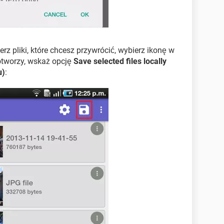
z pliki, które chcesz przywrócić, wybierz ikonę w
ę otworzy, wskaż opcję
Save selected files locally
u)
: