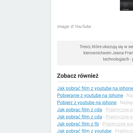
Image: © YouTube.
Treści, które ukazują się w 
kierownictwem Jeana-Franç
technologiach -
Zobacz również
Jak pobrać film z youtube na iphon
Pobieranie z youtube na iphone
- N
Pobierz z youtube na iphone
- Najl
Jak pobrac film z cda
-
Praktyczne p
Jak pobrać film z cda
-
Praktyczne p
Jak pobrać film z fb
-
Praktyczne po
Jak pobrać film z youtube
-
Praktyc