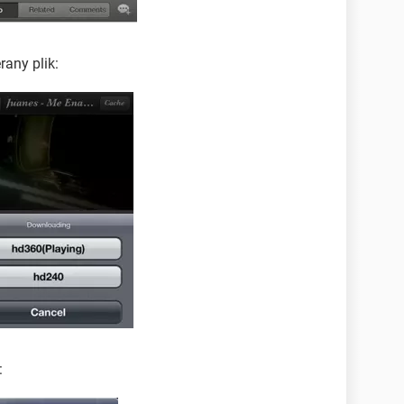
rany plik:
: