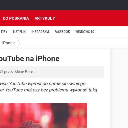
DO POBRANIA
ARTYKUŁY
OTIFY
NETFLIX
INSTAGRAM
FACEBOOK
WINDOWS 10
iPhone
 YouTube na iPhone
31
przez
Макс Вега
.
rwisu YouTube wprost do pamięcie swojego
e for YouTube możesz bez problemu wykonać taką