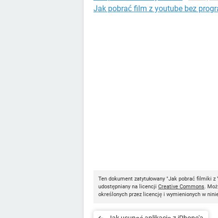
Jak pobrać film z youtube bez prog
Ten dokument zatytułowany "Jak pobrać filmiki 
udostępniany na licencji
Creative Commons
. Moż
określonych przez licencję i wymienionych w nini
Jak usunąć aplikację z iPhone'a