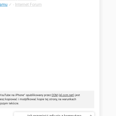
ramu
✓
-
Internet Forum
z YouTube na iPhone" opublikowany przez
CCM
(
pl.ccm.net
) jest
esz kopiować i modyfikować kopie tej strony, na warunkach
ejszym tekście.
Jak przenieść zdjęcia z komputera na