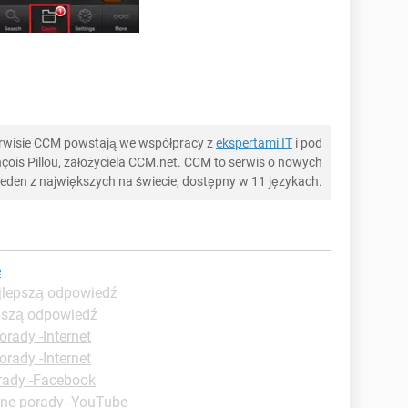
serwisie CCM powstają we współpracy z
ekspertami IT
i pod
ois Pillou, założyciela CCM.net. CCM to serwis o nowych
 jeden z największych na świecie, dostępny w 11 językach.
e
ajlepszą odpowiedź
epszą odpowiedź
orady -Internet
orady -Internet
rady -Facebook
zne porady -YouTube