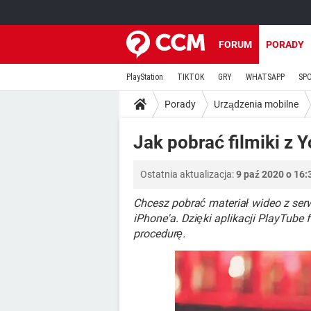
FORUM
PORADY
PlayStation
TIKTOK
GRY
WHATSAPP
SP
Porady
Urządzenia mobilne
Jak pobrać filmiki z
Ostatnia aktualizacja:
9 paź 2020 o 16:
Chcesz pobrać materiał wideo z se
iPhone'a. Dzięki aplikacji PlayTub
procedurę.