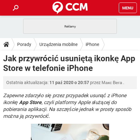
MENU
STRONA GŁÓWNA
YOUTUBE
TIKTOK
PORADY
Porady
Urządzenia mobilne
iPhone
GRY
WHATSAPP
PlayStation
TIKTOK
DO POBRANIA
Jak przywrócić usuniętą ikonkę App
SPOTIFY
NETFLIX
GRY
WHATSAPP
Store w telefonie iPhone
INSTAGRAM
ANDROID
FACEBOOK
TIKTOK
FORUM
SPOTIFY
NETFLIX
WINDOWS 10
GRY
WHATSAPP
Ostatnia aktualizacja:
11 paź 2020 o 20:57
przez
Макс Вега
.
INSTAGRAM
COVID-19
FACEBOOK
TIKTOK
ARTYKUŁY
IOS
NETFLIX
WINDOWS 10
GRY
WHATSAPP
Zapewne zdarzyło się przez przypadek usunąć z iPhone
INSTAGRAM
COVID-19
FACEBOOK
TIKTOK
ikonkę
App Store
, czyli platformy Apple służącej do
SPOTIFY
NETFLIX
pobierania aplikacji. Na szczęście jednak w prosty sposób
WINDOWS 10
GRY
WHATSAPP
można ją przywrócić.
INSTAGRAM
FACEBOOK
SPOTIFY
NETFLIX
WINDOWS 10
INSTAGRAM
FACEBOOK