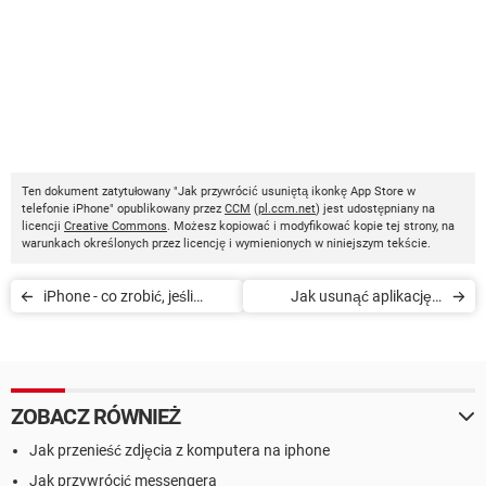
Ten dokument zatytułowany "Jak przywrócić usuniętą ikonkę App Store w
telefonie iPhone" opublikowany przez
CCM
(
pl.ccm.net
) jest udostępniany na
licencji
Creative Commons
. Możesz kopiować i modyfikować kopie tej strony, na
warunkach określonych przez licencję i wymienionych w niniejszym tekście.
iPhone - co zrobić, jeśli
Jak usunąć aplikację z
ekran nie reaguje na dotyk
iPhone'a
ZOBACZ RÓWNIEŻ
Jak przenieść zdjęcia z komputera na iphone
Jak przywrócić messengera