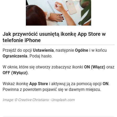
WINDOWS 10
Jak przywrócić usuniętą ikonkę App Store w
telefonie iPhone
Przejdź do opcji
Ustawienia
, następnie
Ogólne
i w końcu
Ograniczenia
. Podaj hasło.
W oknie, które się otworzy zobaczysz ikonki
ON (Włącz)
oraz
OFF (Wyłącz)
.
Wskaż ikonkę
App Store
i aktywuj ją za pomocą opcji
ON
.
Powinna z powrotem pojawić się w dawnym miejscu.
Image: © Creative Christians - Unsplash.com