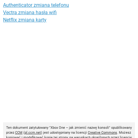
Authenticator zmiana telefonu
Vectra zmiana hasła wifi
Netflix zmiana karty
Ten dokument zatytułowany "Xbox One – jak zmienić nazwę konsoli" opublikowany
przez
CCM
(
pl.ccm.net
) jest udostępniany na licencji
Creative Commons
. Możesz
kopiować i modyfikować kopie tej strony, na warunkach określonych przez licencję