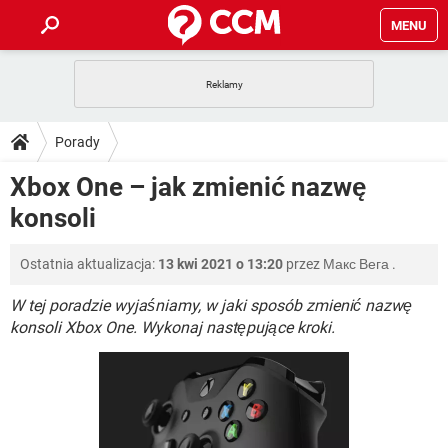
MENU
STRONA GŁÓWNA
YOUTUBE
TIKTOK
PORADY
Porady
GRY
WHATSAPP
PlayStation
TIKTOK
DO POBRANIA
Xbox One – jak zmienić nazwę
SPOTIFY
NETFLIX
GRY
WHATSAPP
konsoli
INSTAGRAM
ANDROID
FACEBOOK
TIKTOK
FORUM
SPOTIFY
NETFLIX
WINDOWS 10
GRY
WHATSAPP
Ostatnia aktualizacja:
13 kwi 2021 o 13:20
przez
Макс Вега
.
INSTAGRAM
COVID-19
FACEBOOK
TIKTOK
ARTYKUŁY
IOS
NETFLIX
WINDOWS 10
GRY
WHATSAPP
W tej poradzie wyjaśniamy, w jaki sposób zmienić nazwę
INSTAGRAM
COVID-19
FACEBOOK
TIKTOK
konsoli Xbox One. Wykonaj następujące kroki.
SPOTIFY
NETFLIX
WINDOWS 10
GRY
WHATSAPP
INSTAGRAM
FACEBOOK
SPOTIFY
NETFLIX
WINDOWS 10
INSTAGRAM
FACEBOOK