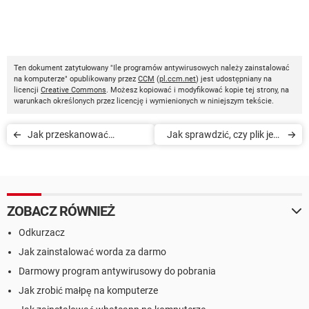
Ten dokument zatytułowany "Ile programów antywirusowych należy zainstalować
na komputerze" opublikowany przez
CCM
(
pl.ccm.net
) jest udostępniany na
licencji
Creative Commons
. Możesz kopiować i modyfikować kopie tej strony, na
warunkach określonych przez licencję i wymienionych w niniejszym tekście.
Jak przeskanować
Jak sprawdzić, czy plik jest
komputer online z
bezpieczny
programem Kaspersky
Security Scan
ZOBACZ RÓWNIEŻ
Odkurzacz
Jak zainstalować worda za darmo
Darmowy program antywirusowy do pobrania
Jak zrobić małpę na komputerze