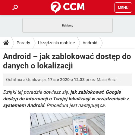
MENU
STRONA GŁÓWNA
YOUTUBE
TIKTOK
PORADY
Porady
Urządzenia mobilne
Android
GRY
WHATSAPP
PlayStation
TIKTOK
DO POBRANIA
Android – jak zablokować dostęp do
SPOTIFY
NETFLIX
GRY
WHATSAPP
danych o lokalizacji
INSTAGRAM
ANDROID
FACEBOOK
TIKTOK
FORUM
SPOTIFY
NETFLIX
WINDOWS 10
GRY
WHATSAPP
Ostatnia aktualizacja:
17 sie 2020 o 12:33
przez
Макс Вега
.
INSTAGRAM
COVID-19
FACEBOOK
TIKTOK
ARTYKUŁY
IOS
NETFLIX
WINDOWS 10
GRY
WHATSAPP
Dzięki tej poradzie dowiesz się,
jak zablokować Google
INSTAGRAM
COVID-19
FACEBOOK
TIKTOK
dostęp do informacji o Twojej lokalizacji w urządzeniach z
SPOTIFY
NETFLIX
systemem Android
. Procedura jest następująca.
WINDOWS 10
GRY
WHATSAPP
INSTAGRAM
FACEBOOK
SPOTIFY
NETFLIX
WINDOWS 10
INSTAGRAM
FACEBOOK