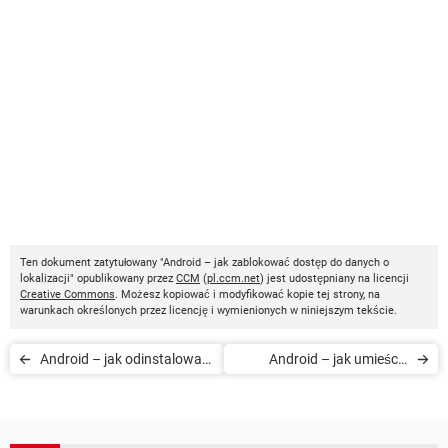
Ten dokument zatytułowany "Android – jak zablokować dostęp do danych o
lokalizacji" opublikowany przez
CCM
(
pl.ccm.net
) jest udostępniany na licencji
Creative Commons
. Możesz kopiować i modyfikować kopie tej strony, na
warunkach określonych przez licencję i wymienionych w niniejszym tekście.
Android – jak odinstalować
Android – jak umieścić
aktualizacje aplikacji
kontakt pulpicie na
smartfona