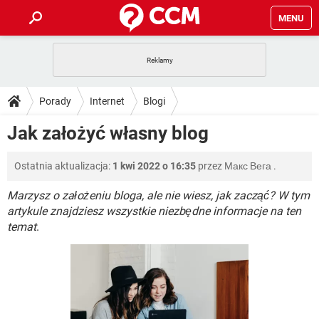
MENU
STRONA GŁÓWNA
YOUTUBE
TIKTOK
PORADY
Porady
Internet
Blogi
GRY
WHATSAPP
PlayStation
TIKTOK
DO POBRANIA
Jak założyć własny blog
SPOTIFY
NETFLIX
GRY
WHATSAPP
INSTAGRAM
ANDROID
FACEBOOK
TIKTOK
FORUM
Ostatnia aktualizacja:
1 kwi 2022 o 16:35
przez
Макс Вега
.
SPOTIFY
NETFLIX
WINDOWS 10
GRY
WHATSAPP
INSTAGRAM
COVID-19
FACEBOOK
TIKTOK
Marzysz o założeniu bloga, ale nie wiesz, jak zacząć? W tym
ARTYKUŁY
IOS
NETFLIX
artykule znajdziesz wszystkie niezbędne informacje na ten
WINDOWS 10
GRY
WHATSAPP
temat
.
INSTAGRAM
COVID-19
FACEBOOK
TIKTOK
SPOTIFY
NETFLIX
WINDOWS 10
GRY
WHATSAPP
INSTAGRAM
FACEBOOK
SPOTIFY
NETFLIX
WINDOWS 10
INSTAGRAM
FACEBOOK