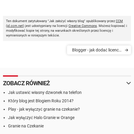
Ten dokument zatytułowany "Jak założyć własny blog" opublikowany przez
CCM
(
pl.ccm.net
) jest udostępniany na licencji
Creative Commons
. Możesz kopiować i
modyfikować kopie tej strony, na warunkach określonych przez licencję i
wymienionych w niniejszym tekście.
Blogger - jak dodać licencję
Creative Commons do
bloga
ZOBACZ RÓWNIEŻ
Jak ustawić własny dzwonek na telefon
Który blog jest Blogiem Roku 2014?
Play - jak wyłączyć granie na czekanie?
Jak wyłączyć Halo Granie w Orange
Granie na Czekanie