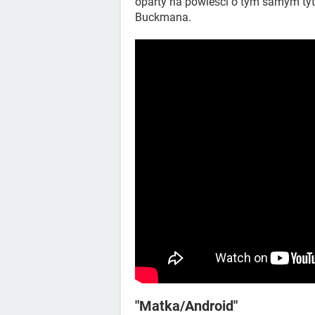
oparty na powieści o tym samym tyt
Buckmana.
"Matka/Android"