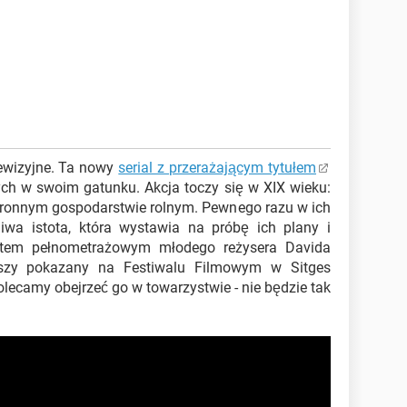
lewizyjne. Ta nowy
serial z przerażającym tytułem
ych w swoim gatunku. Akcja toczy się w XIX wieku:
stronnym gospodarstwie rolnym. Pewnego razu w ich
liwa istota, która wystawia na próbę ich plany i
biutem pełnometrażowym młodego reżysera Davida
szy pokazany na Festiwalu Filmowym w Sitges
olecamy obejrzeć go w towarzystwie - nie będzie tak