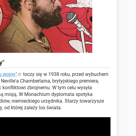
y"
u wojny"
toczy się w 1938 roku, przed wybuchem
 Neville'a Chamberlaina, brytyjskiego premiera,
c konfliktowi zbrojnemu. W tym celu wysyła
jną misją. W Monachium dyplomata spotyka
diów, niemieckiego urzędnika. Starzy towarzysze
, od której zależy los świata.