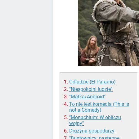
Odludzie (El Páramo)
"Niespokojni ludzie”
"Matka/Android"
To nie jest komedia (This is
not a Comedy)
"Monachium: W obliczu
wojny"
Drużyna gospodarzy
"Buntownicy: następne