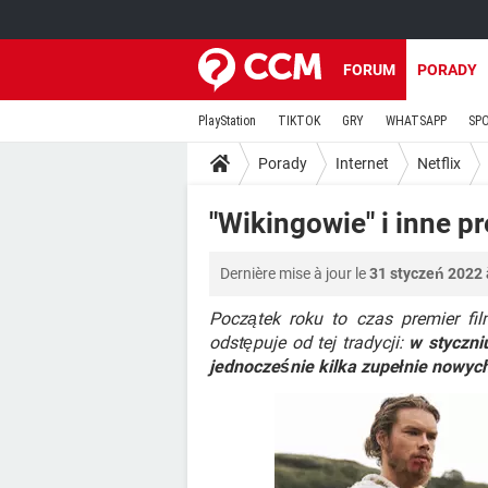
FORUM
PORADY
PlayStation
TIKTOK
GRY
WHATSAPP
SP
Porady
Internet
Netflix
"Wikingowie" i inne p
Dernière mise à jour le
31 styczeń 2022 
Początek roku to czas premier fi
odstępuje od tej tradycji:
w styczni
jednocześnie kilka zupełnie nowych 