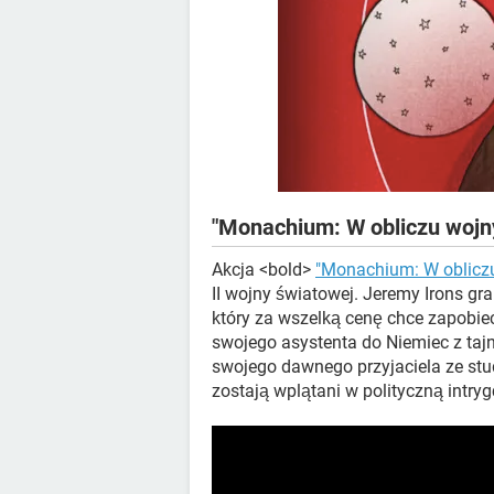
"Monachium: W obliczu wojn
Akcja <bold>
"Monachium: W oblicz
II wojny światowej. Jeremy Irons gra
który za wszelką cenę chce zapobie
swojego asystenta do Niemiec z ta
swojego dawnego przyjaciela ze stu
zostają wplątani w polityczną intrygę