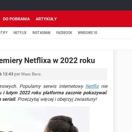
DO POBRANIA
ARTYKUŁY
OTIFY
NETFLIX
INSTAGRAM
FACEBOOK
WINDOWS 10
remiery Netflixa w 2022 roku
à 12:43
par
Макс Вега
.
lmowych. Popularny serwis internetowy
Netflix
nie
u i lutym 2022 roku platforma zacznie pokazywać
seriali
. Przeczytaj więcej i obejrzyj zwiastuny!