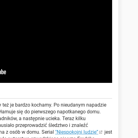
 też je bardzo kochamy. Po nieudanym napadzie
włamuje się do pierwszego napotkanego domu.
adników, a następnie ucieka. Teraz kilku
usiało przeprowadzić śledztwo i znaleźć
na z osób w domu. Serial
"Niespokojni ludzie”
jest