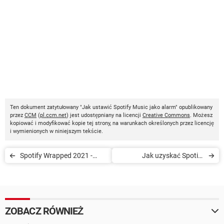
Ten dokument zatytułowany "Jak ustawić Spotify Music jako alarm" opublikowany
przez
CCM
(
pl.ccm.net
) jest udostępniany na licencji
Creative Commons
. Możesz
kopiować i modyfikować kopie tej strony, na warunkach określonych przez licencję
i wymienionych w niniejszym tekście.
Spotify Wrapped 2021 -
Jak uzyskać Spotify
muzyczne podsumowanie
Premium za darmo 2022
roku
ZOBACZ RÓWNIEŻ