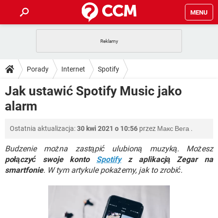
MENU
STRONA GŁÓWNA
YOUTUBE
TIKTOK
PORADY
Porady
Internet
Spotify
GRY
WHATSAPP
PlayStation
TIKTOK
DO POBRANIA
Jak ustawić Spotify Music jako
SPOTIFY
NETFLIX
GRY
WHATSAPP
alarm
INSTAGRAM
ANDROID
FACEBOOK
TIKTOK
FORUM
SPOTIFY
NETFLIX
WINDOWS 10
GRY
WHATSAPP
Ostatnia aktualizacja:
30 kwi 2021 o 10:56
przez
Макс Вега
.
INSTAGRAM
COVID-19
FACEBOOK
TIKTOK
ARTYKUŁY
IOS
NETFLIX
WINDOWS 10
GRY
WHATSAPP
Budzenie można zastąpić ulubioną muzyką. Możesz
INSTAGRAM
COVID-19
FACEBOOK
TIKTOK
połączyć swoje konto
Spotify
z aplikacją Zegar na
SPOTIFY
NETFLIX
smartfonie
. W tym artykule pokażemy, jak to zrobić.
WINDOWS 10
GRY
WHATSAPP
INSTAGRAM
FACEBOOK
SPOTIFY
NETFLIX
WINDOWS 10
INSTAGRAM
FACEBOOK