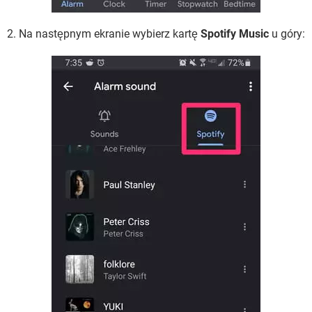
2. Na następnym ekranie wybierz kartę
Spotify Music
u góry: