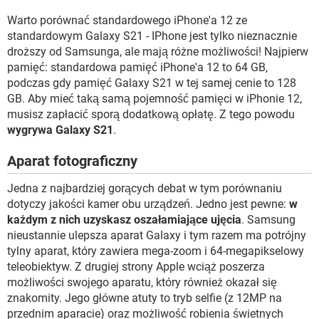
Warto porównać standardowego iPhone'a 12 ze
standardowym Galaxy S21 - IPhone jest tylko nieznacznie
droższy od Samsunga, ale mają różne możliwości! Najpierw
pamięć: standardowa pamięć iPhone'a 12 to 64 GB,
podczas gdy pamięć Galaxy S21 w tej samej cenie to 128
GB. Aby mieć taką samą pojemność pamięci w iPhonie 12,
musisz zapłacić sporą dodatkową opłatę. Z tego powodu
wygrywa Galaxy S21
.
Aparat fotograficzny
Jedna z najbardziej gorących debat w tym porównaniu
dotyczy jakości kamer obu urządzeń. Jedno jest pewne:
w
każdym z nich uzyskasz oszałamiające ujęcia
. Samsung
nieustannie ulepsza aparat Galaxy i tym razem ma potrójny
tylny aparat, który zawiera mega-zoom i 64-megapikselowy
teleobiektyw. Z drugiej strony Apple wciąż poszerza
możliwości swojego aparatu, który również okazał się
znakomity. Jego główne atuty to tryb selfie (z 12MP na
przednim aparacie) oraz możliwość robienia świetnych