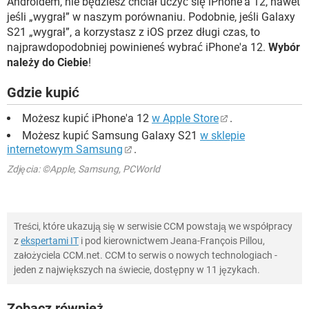
Androidem, nie będziesz chciał uczyć się iPhone'a 12, nawet
jeśli „wygrał” w naszym porównaniu. Podobnie, jeśli Galaxy
S21 „wygrał”, a korzystasz z iOS przez długi czas, to
najprawdopodobniej powinieneś wybrać iPhone'a 12.
Wybór
należy do Ciebie
!
Gdzie kupić
Możesz kupić iPhone'a 12
w Apple Store
.
Możesz kupić Samsung Galaxy S21
w sklepie
internetowym Samsung
.
Zdjęcia: ©Apple, Samsung, PCWorld
Treści, które ukazują się w serwisie CCM powstają we współpracy
z
ekspertami IT
i pod kierownictwem Jeana-François Pillou,
założyciela CCM.net. CCM to serwis o nowych technologiach -
jeden z największych na świecie, dostępny w 11 językach.
Zobacz również