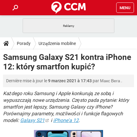
MENU
STRONA GŁÓWNA
YOUTUBE
TIKTOK
PORADY
Porady
Urządzenia mobilne
GRY
WHATSAPP
PlayStation
TIKTOK
DO POBRANIA
Samsung Galaxy S21 kontra iPhone
SPOTIFY
NETFLIX
GRY
WHATSAPP
12: który smartfon kupić?
INSTAGRAM
ANDROID
FACEBOOK
TIKTOK
FORUM
SPOTIFY
NETFLIX
WINDOWS 10
GRY
WHATSAPP
Dernière mise à jour le
9 marzec 2021 à 17:43
par
Макс Вега
.
INSTAGRAM
COVID-19
FACEBOOK
TIKTOK
ARTYKUŁY
IOS
NETFLIX
WINDOWS 10
GRY
WHATSAPP
Każdego roku Samsung i Apple konkurują ze sobą i
INSTAGRAM
COVID-19
FACEBOOK
TIKTOK
wypuszczają nowe urządzenia. Często pada pytanie: który
SPOTIFY
NETFLIX
smartfon jest lepszy, Samsung Galaxy czy iPhone?
WINDOWS 10
GRY
WHATSAPP
Porównajmy parametry, możliwości i funkcje flagowych
INSTAGRAM
FACEBOOK
SPOTIFY
NETFLIX
modeli:
Galaxy S21
i
iPhone'a 12
.
WINDOWS 10
INSTAGRAM
FACEBOOK