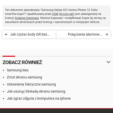
Ten dokument zatytułowany "Samsung Galaxy S21 kontra iPhone 12: który
smartfon kupić?" opublikowany przez
CCM
(
pl.ccm.net
) jest udostępniany na
licencji
Creative Commons
. Możesz kopiować i modyfikować kopie tej strony, na
warunkach określonych przez licencję i wymienionych w niniejszym tekście.
Jak czytać kody QR bez
Połączenia alarmowe i
instalowania aplikacji
funkcja SOS w telefonie
ZOBACZ RÓWNIEŻ
Samsung kies
Zrzut ekranu samsung
Ustawienia fabryczne samsung
Jak usunąć blokadę ekranu samsung
Jak zgrać zdjęcia z komputera na iphone