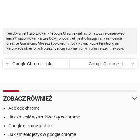
Ten dokument zatytułowany "Google Chrome - jak automatycznie generować
hasła?" opublikowany przez
CCM
(
pl.ccm.net
) jest udostępniany na licencji
Creative Commons
. Możesz kopiować i modyfikować kopie tej strony, na
warunkach określonych przez licencję i wymienionych w niniejszym tekście.
Google Chrome - jak
Google Chrome - jak
wyłączyć skrót powrotu do
spersonalizować
poprzedniej strony
ustawienia synchronizacji?
ZOBACZ RÓWNIEŻ
Adblock chrome
Jak zmienić wyszukiwarkę w chrome
Google chrome android
Jak zmienic jezyk w google chrome