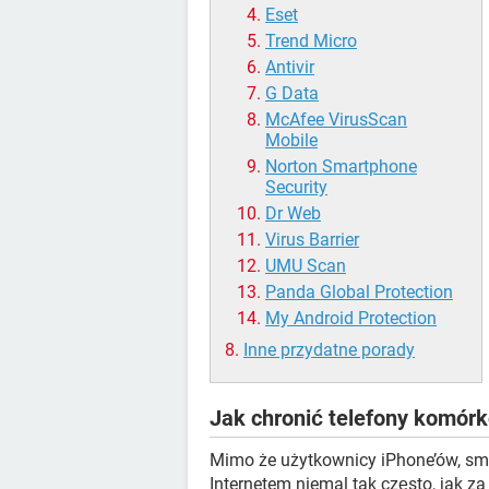
Eset
Trend Micro
Antivir
G Data
McAfee VirusScan
Mobile
Norton Smartphone
Security
Dr Web
Virus Barrier
UMU Scan
Panda Global Protection
My Android Protection
Inne przydatne porady
Jak chronić telefony komór
Mimo że użytkownicy iPhone’ów, sma
Internetem niemal tak często, jak 