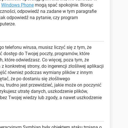
b
Windows Phone
mogą spać spokojnie. Biorąc
czności, odpowiedź na zadane w tym paragrafie
 jak odpowiedź na pytanie, czy program
puterze.
 telefonu wirusa, musisz liczyć się z tym, że
 dostęp do Twojej poczty, programów, które
h, które odwiedzasz. Co więcej, poza tym, że
konkretnej strony, do ingerencji złośliwej aplikacji
jść również podczas wymiany plików z innym
tać, że po dostaniu się złośliwego
, trudno jest przewidzieć, jakie może on poczynić
ykujesz utratę danych, uszkodzenie plików,
bez Twojej wiedzy lub zgody, a nawet uszkodzenie
peracyjnym Symbian były obiektem ataku trojana o