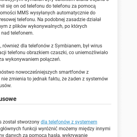
nił się on od telefonu do telefonu za pomocą
iadomości MMS wysyłanych automatycznie do
esowej telefonu. Na podobnej zasadzie działał
ednym z plików wykonywalnych, po których
 nad telefonem.
również dla telefonów z Symbianem, był wirus
acji telefonu obrazkiem czaszki, co uniemożliwiało
poza wykonywaniem połączeń.
mnóstwo nowocześniejszych smartfonów z
ie zmienia to jednak faktu, że żaden z systemów
rusów.
rusowe
s został stworzony
dla telefonów z systemem
o głównych funkcji wyróżnić możemy między innymi
ony danych za pomocą hasła, wykrywanie