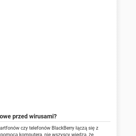
kowe przed wirusami?
rtfonów czy telefonów BlackBerry łączą się z
za pomocą komputera, nie wszyscy wiedzą, że