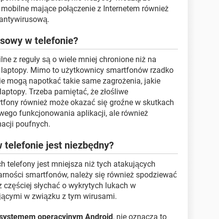
 mobilne mające połączenie z Internetem również
antywirusową.
sowy w telefonie?
ne z reguły są o wiele mniej chronione niż na
y laptopy. Mimo to użytkownicy smartfonów rzadko
cie mogą napotkać takie same zagrożenia, jakie
laptopy. Trzeba pamiętać, że złośliwe
fony również może okazać się groźne w skutkach
wego funkcjonowania aplikacji, ale również
acji poufnych.
telefonie jest niezbędny?
h telefony jest mniejsza niż tych atakujących
arności smartfonów, należy się również spodziewać
z częściej słychać o wykrytych lukach w
jącymi w związku z tym wirusami.
z systemem operacyjnym Android
, nie oznacza to