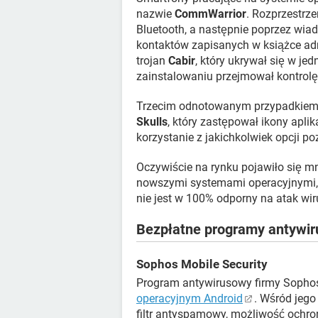
nazwie
CommWarrior
. Rozprzestrze
Bluetooth, a następnie poprzez w
kontaktów zapisanych w książce adr
trojan
Cabir
, który ukrywał się w j
zainstalowaniu przejmował kontrolę
Trzecim odnotowanym przypadkiem, 
Skulls
, który zastępował ikony aplik
korzystanie z jakichkolwiek opcji 
Oczywiście na rynku pojawiło się 
nowszymi systemami operacyjnymi, n
nie jest w 100% odporny na atak wi
Bezpłatne programy antywi
Sophos Mobile Security
Program antywirusowy firmy Sopho
operacyjnym Android
. Wśród jeg
filtr antyspamowy, możliwość ochr