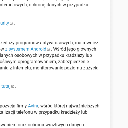
 internetowych, ochronę danych w przypadku
urity
.
przedaży programów antywirusowych, ma również
nów
z systemem Android
. Wśród jego głównych
danych osobowych w przypadku kradzieży lub
 złośliwym oprogramowaniem, zabezpieczenie
tania z Internetu, monitorowanie poziomu zużycia
 tutaj
.
ropozycja firmy
Avira
, wśród której najważniejszych
kalizacji telefonu w przypadku kradzieży lub
owaniem oraz ochrona wrażliwych danych.