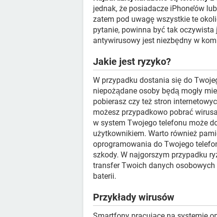
jednak, że posiadacze iPhone’ów lu
zatem pod uwagę wszystkie te okoli
pytanie, powinna być tak oczywista
antywirusowy jest niezbędny w kom
Jakie jest ryzyko?
W przypadku dostania się do Twojego
niepożądane osoby będą mogły mieć
pobierasz czy też stron internetowyc
możesz przypadkowo pobrać wirusa z 
w system Twojego telefonu może do
użytkownikiem. Warto również pamię
oprogramowania do Twojego telefonu
szkody. W najgorszym przypadku ryz
transfer Twoich danych osobowych 
baterii.
Przykłady wirusów
Smartfony pracujące na systemie o