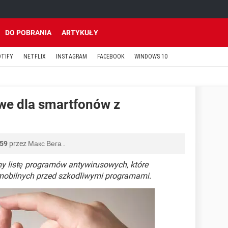
DO POBRANIA
ARTYKUŁY
OTIFY
NETFLIX
INSTAGRAM
FACEBOOK
WINDOWS 10
we dla smartfonów z
:59
przez
Макс Вега
.
y listę programów antywirusowych, które
 mobilnych przed szkodliwymi programami.