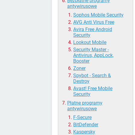
Bezpłatne programy
antywirusowe
Sophos Mobile Security
AVG Anti Virus Free
Avira Free Android
Security
Lookout Mobile
Security Master -
Antivirus, AppLock,
Booster
Zoner
Spybot - Search &
Destroy
Avast! Free Mobile
Security
Płatne programy
antywirusowe
F-Secure
BitDefender
Kaspersky