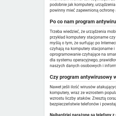
podobnie jak komputery, urządzenia
powinny mieć zapewnioną ochronę 
Po co nam program antywiru
Trzeba wiedzieć, że urządzenia mobil
przykład komputery stacjonarne cz
myślą o tym, że surfując po Interne
czyhają na komputery stacjonarne i 
oprogramowanie czyhające na smart
dla systemu operacyjnego, prawidło
naszych danych osobowych i inform
Czy program antywirusowy w 
Nawet jeśli ilość wirusów atakującyc
komputery, wraz ze wzrostem popul
wzrostu liczby ataków. Zresztą cora
bezpieczeństwie telefonów i powsta
Najbardziej narażone są telefony 