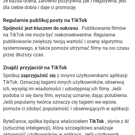
że każda ocena, zarówno pozytywna, jak i negatywna, jest
dla ciebie dobra i daje ci promocję.
Regularnie publikuj posty na TikTok
Spójność jest kluczem do sukcesu
. Publikowanie filmów
na TikTok nie może być niekonsekwentne. Regularne
publikowanie zwiększy twoją wartość i ocenę algorytmu
systemowego, a także pomoże utrzymać filmy na osi czasu
przez dłuższy czas.
Znajdź przyjaciół na TikTok
Spróbuj
zaprzyjaźnić się
z innymi użytkownikami aplikacji
TikTok. Oznaczaj tagami innych użytkowników, obserwuj
ich, wysyłaj im wiadomości i udostępniaj ich filmy. Jeśli
podoba ci się dany film, wyrażaj uznanie, dając polubienia.
Jeśli popularny twórca oznaczy cię tagiem we wpisie,
pomoże ci zdobyć popularność i obserwujących w aplikacji.
ByteDance, spółka będąca właścicielem
TikTok
, słynie z AI
(sztucznej inteligencji), która szczegółowo analizuje
aktywność użytkowników w aplikacji. Jeśli użytkownik