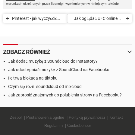
warunkach określonych przez licencję i wymienionych w niniejszym tekście.
Pinterest - jak wyczyścić
Jak oglądać UFC online za
historię wyszukiwania
darmo
ZOBACZ RÓWNIEŻ
Jak dodać muzykę z Soundcloud do Instastory?
Jak udostępniać muzykę z SoundCloud na Facebooku
Ile trwa blokada na tiktoku
Czym się różni soundcloud od mixcloud
Jak zaprosić znajomych do polubienia strony na Facebooku?
Zespół
Postanowienia ogólne
Polityką prywatności
Kontakt
Regulamin
Cookiebeheer