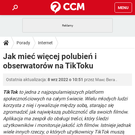
MENU
STRONA GŁÓWNA
YOUTUBE
TIKTOK
PORADY
Porady
Internet
GRY
WHATSAPP
PlayStation
TIKTOK
DO POBRANIA
Jak mieć więcej polubień i
SPOTIFY
NETFLIX
GRY
WHATSAPP
obserwatorów na TikToku
INSTAGRAM
ANDROID
FACEBOOK
TIKTOK
FORUM
SPOTIFY
NETFLIX
WINDOWS 10
GRY
WHATSAPP
Ostatnia aktualizacja:
8 wrz 2022 o 10:51
przez
Макс Вега
.
INSTAGRAM
COVID-19
FACEBOOK
TIKTOK
ARTYKUŁY
IOS
NETFLIX
WINDOWS 10
GRY
WHATSAPP
TikTok
to jedna z najpopularniejszych platform
INSTAGRAM
COVID-19
FACEBOOK
TIKTOK
społecznościowych na całym świecie. Wielu młodych ludzi
SPOTIFY
NETFLIX
korzysta z niej i rywalizuje między sobą, starając się
WINDOWS 10
GRY
WHATSAPP
zgromadzić jak największą publiczność dla swoich filmów.
INSTAGRAM
FACEBOOK
SPOTIFY
NETFLIX
Aplikacja ma zespół do obsługi treści, który śledzi
WINDOWS 10
użytkowników i monitoruje jakość ich filmów. Istnieje jednak
INSTAGRAM
FACEBOOK
wiele innych rzeczy, o których użytkownicy TikTok muszą