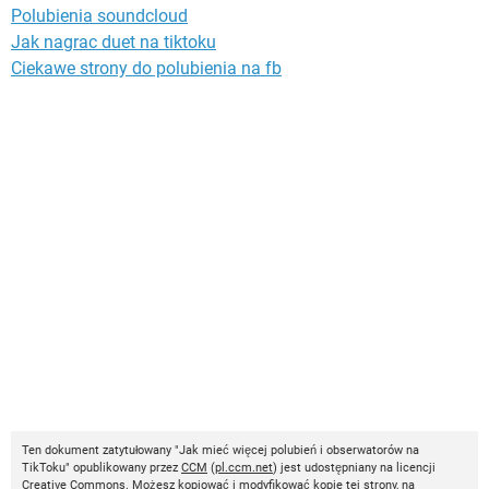
Polubienia soundcloud
Jak nagrac duet na tiktoku
Ciekawe strony do polubienia na fb
Ten dokument zatytułowany "Jak mieć więcej polubień i obserwatorów na
TikToku" opublikowany przez
CCM
(
pl.ccm.net
) jest udostępniany na licencji
Creative Commons
. Możesz kopiować i modyfikować kopie tej strony, na