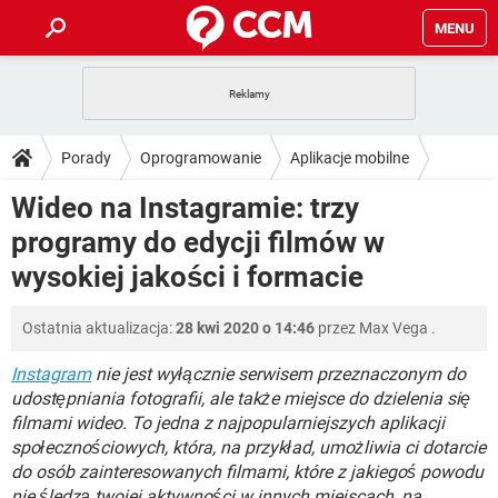
MENU
STRONA GŁÓWNA
YOUTUBE
TIKTOK
PORADY
Porady
Oprogramowanie
Aplikacje mobilne
GRY
WHATSAPP
PlayStation
TIKTOK
DO POBRANIA
Wideo na Instagramie: trzy
SPOTIFY
NETFLIX
GRY
WHATSAPP
programy do edycji filmów w
INSTAGRAM
ANDROID
FACEBOOK
TIKTOK
FORUM
SPOTIFY
NETFLIX
wysokiej jakości i formacie
WINDOWS 10
GRY
WHATSAPP
INSTAGRAM
COVID-19
FACEBOOK
TIKTOK
ARTYKUŁY
IOS
NETFLIX
Ostatnia aktualizacja:
28 kwi 2020 o 14:46
przez
Max Vega
.
WINDOWS 10
GRY
WHATSAPP
INSTAGRAM
COVID-19
FACEBOOK
TIKTOK
Instagram
nie jest wyłącznie serwisem przeznaczonym do
SPOTIFY
NETFLIX
WINDOWS 10
GRY
WHATSAPP
udostępniania fotografii, ale także miejsce do dzielenia się
INSTAGRAM
FACEBOOK
filmami wideo. To jedna z najpopularniejszych aplikacji
SPOTIFY
NETFLIX
społecznościowych, która, na przykład, umożliwia ci dotarcie
WINDOWS 10
INSTAGRAM
FACEBOOK
do osób zainteresowanych filmami, które z jakiegoś powodu
nie śledzą twojej aktywności w innych miejscach, na