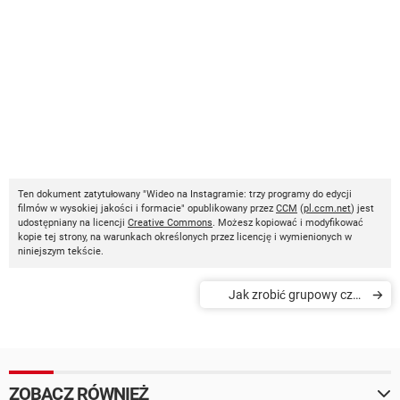
Ten dokument zatytułowany "Wideo na Instagramie: trzy programy do edycji
filmów w wysokiej jakości i formacie" opublikowany przez
CCM
(
pl.ccm.net
) jest
udostępniany na licencji
Creative Commons
. Możesz kopiować i modyfikować
kopie tej strony, na warunkach określonych przez licencję i wymienionych w
niniejszym tekście.
Jak zrobić grupowy czat
wideo na WhatsApp
ZOBACZ RÓWNIEŻ