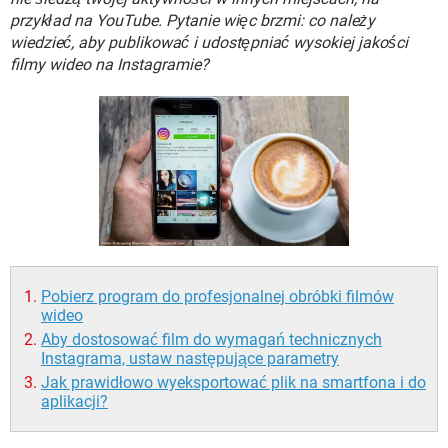
WINDOWS 10
przykład na YouTube. Pytanie więc brzmi: co należy
wiedzieć, aby publikować i udostępniać wysokiej jakości
filmy wideo na Instagramie?
Pobierz program do profesjonalnej obróbki filmów
wideo
Aby dostosować film do wymagań technicznych
Instagrama, ustaw następujące parametry
Jak prawidłowo wyeksportować plik na smartfona i do
aplikacji?