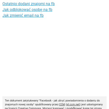
Ostatnio dodani znajomi na fb
Jak odblokować osobę na fb
Jak zmienić email na fb
Ten dokument zatytułowany "Facebook - jak ukryć powiadomienia o dodaniu do
znajomych nowej osoby" opublikowany przez
CCM
(
pl.ccm.net
) jest udostępniany
na licencji
Creative Commons
. Możesz kopiować i modyfikować kopie tej strony,