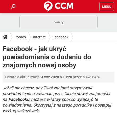
MENU
STRONA GŁÓWNA
YOUTUBE
TIKTOK
PORADY
Porady
Internet
Facebook
GRY
WHATSAPP
PlayStation
TIKTOK
DO POBRANIA
Facebook - jak ukryć
SPOTIFY
NETFLIX
GRY
WHATSAPP
powiadomienia o dodaniu do
INSTAGRAM
ANDROID
FACEBOOK
TIKTOK
FORUM
SPOTIFY
NETFLIX
znajomych nowej osoby
WINDOWS 10
GRY
WHATSAPP
INSTAGRAM
COVID-19
FACEBOOK
TIKTOK
ARTYKUŁY
IOS
NETFLIX
Ostatnia aktualizacja:
4 wrz 2020 o 13:20
przez
Макс Вега
.
WINDOWS 10
GRY
WHATSAPP
INSTAGRAM
COVID-19
FACEBOOK
TIKTOK
Jeżeli nie chcesz, aby Twoi znajomi otrzymywali
SPOTIFY
NETFLIX
WINDOWS 10
GRY
WHATSAPP
powiadomienia o zawarciu przez Ciebie nowej znajomości
INSTAGRAM
FACEBOOK
na
Facebooku
, możesz w łatwy sposób wyłączyć te
SPOTIFY
NETFLIX
powiadomienia. Skorzystaj z naszego poradnika i postępuj
WINDOWS 10
INSTAGRAM
FACEBOOK
według wskazówek.