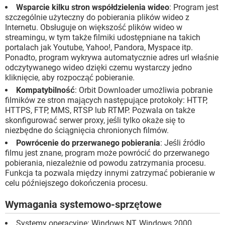
Wsparcie kilku stron współdzielenia wideo
: Program jest
szczególnie użyteczny do pobierania plików wideo z
Internetu. Obsługuje on większość plików wideo w
streamingu, w tym także filmiki udostępniane na takich
portalach jak Youtube, Yahoo!, Pandora, Myspace itp.
Ponadto, program wykrywa automatycznie adres url właśnie
odczytywanego wideo dzięki czemu wystarczy jedno
kliknięcie, aby rozpocząć pobieranie.
Kompatybilność
: Orbit Downloader umożliwia pobranie
filmików ze stron mających następujące protokoły: HTTP,
HTTPS, FTP, MMS, RTSP lub RTMP. Pozwala on także
skonfigurować serwer proxy, jeśli tylko okaże się to
niezbędne do ściągnięcia chronionych filmów.
Powrócenie do przerwanego pobierania
: Jeśli źródło
filmu jest znane, program może powrócić do przerwanego
pobierania, niezależnie od powodu zatrzymania procesu.
Funkcja ta pozwala między innymi zatrzymać pobieranie w
celu późniejszego dokończenia procesu.
Wymagania systemowo-sprzętowe
Systemy operacyjne: Windows NT, Windows 2000,