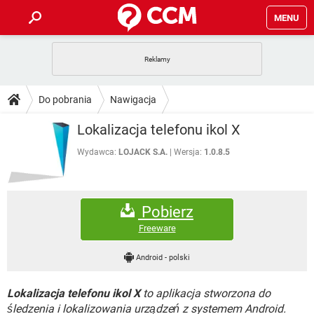
MENU
STRONA GŁÓWNA
YOUTUBE
TIKTOK
PORADY
Do pobrania
Nawigacja
GRY
WHATSAPP
PlayStation
TIKTOK
DO POBRANIA
Lokalizacja telefonu ikol X
SPOTIFY
NETFLIX
GRY
WHATSAPP
INSTAGRAM
ANDROID
FACEBOOK
TIKTOK
Wydawca:
LOJACK S.A.
Wersja:
1.0.8.5
FORUM
SPOTIFY
NETFLIX
WINDOWS 10
GRY
WHATSAPP
INSTAGRAM
COVID-19
FACEBOOK
TIKTOK
ARTYKUŁY
IOS
NETFLIX
Pobierz
WINDOWS 10
GRY
WHATSAPP
INSTAGRAM
COVID-19
FACEBOOK
TIKTOK
Freeware
SPOTIFY
NETFLIX
WINDOWS 10
GRY
WHATSAPP
Android
-
polski
INSTAGRAM
FACEBOOK
SPOTIFY
NETFLIX
WINDOWS 10
Lokalizacja telefonu ikol X
to aplikacja stworzona do
INSTAGRAM
FACEBOOK
śledzenia i lokalizowania urządzeń z systemem Android.