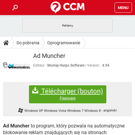
MENU
STRONA GŁÓWNA
YOUTUBE
TIKTOK
PORADY
Do pobrania
Oprogramowanie
GRY
WHATSAPP
PlayStation
TIKTOK
DO POBRANIA
Ad Muncher
Przeglądarki internetowe
SPOTIFY
NETFLIX
GRY
WHATSAPP
INSTAGRAM
ANDROID
FACEBOOK
TIKTOK
Editeur :
Murray Hurps Software
Version :
4.94
FORUM
SPOTIFY
NETFLIX
WINDOWS 10
GRY
WHATSAPP
INSTAGRAM
COVID-19
FACEBOOK
TIKTOK
ARTYKUŁY
IOS
NETFLIX
Télécharger (bouton)
WINDOWS 10
GRY
WHATSAPP
INSTAGRAM
COVID-19
FACEBOOK
TIKTOK
Freeware
SPOTIFY
NETFLIX
WINDOWS 10
GRY
WHATSAPP
Windows XP Windows Vista Windows 7 Windows 8
-
angielski
INSTAGRAM
FACEBOOK
SPOTIFY
NETFLIX
WINDOWS 10
Ad Muncher
to program, który pozwala na automatyczne
INSTAGRAM
FACEBOOK
blokowanie reklam znajdujących się na stronach