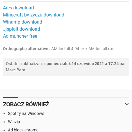
Ares download
Minecraft by zyczu download
Winamp download
Jjsploit download
Ad muncher free
Orthographe alternative :
AM-Install-4.94.exe, AM-Install.exe
Ostatnia aktualizacja:
poniedziałek 14 czerwiec 2021 à 17:24
par
Макс Вега
.
ZOBACZ RÓWNIEŻ
Spotify na Windows
Winzip
Ad block chrome