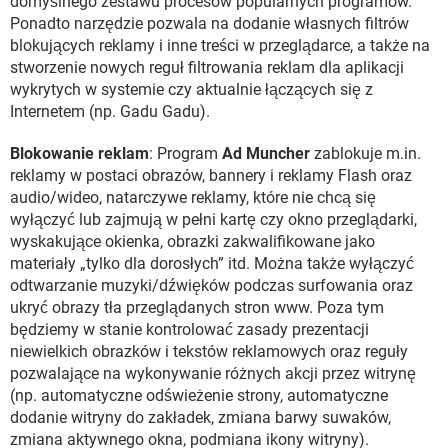
domyślnego zestawu procesów popularnych programów.
Ponadto narzędzie pozwala na dodanie własnych filtrów
blokujących reklamy i inne treści w przeglądarce, a także na
stworzenie nowych reguł filtrowania reklam dla aplikacji
wykrytych w systemie czy aktualnie łączących się z
Internetem (np. Gadu Gadu).
Blokowanie reklam
: Program
Ad Muncher
zablokuje m.in.
reklamy w postaci obrazów, bannery i reklamy Flash oraz
audio/wideo, natarczywe reklamy, które nie chcą się
wyłączyć lub zajmują w pełni kartę czy okno przeglądarki,
wyskakujące okienka, obrazki zakwalifikowane jako
materiały „tylko dla dorosłych” itd. Można także wyłączyć
odtwarzanie muzyki/dźwięków podczas surfowania oraz
ukryć obrazy tła przeglądanych stron www. Poza tym
będziemy w stanie kontrolować zasady prezentacji
niewielkich obrazków i tekstów reklamowych oraz reguły
pozwalające na wykonywanie różnych akcji przez witrynę
(np. automatyczne odświeżenie strony, automatyczne
dodanie witryny do zakładek, zmiana barwy suwaków,
zmiana aktywnego okna, podmiana ikony witryny).