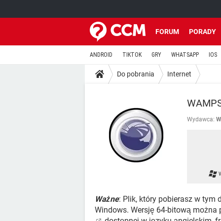
FORUM
PORADY
ANDROID
TIKTOK
GRY
WHATSAPP
IOS
Do pobrania
Internet
WAMPS
Wydawca:
W
Ważne
: Plik, który pobierasz w tym
Windows. Wersję 64-bitową można 
dostępnej w języku angielskim, fr