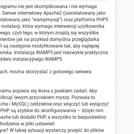
 programu nie jest skomplikowana i nie wymaga
 Serwer internetowy Apache2 (zainstalowany jako
stalowany jako "wampmysql") oraz platforma PHP5
instalacji, która wymaga interwencji użytkownika
wego, czyli tego, w którym znajdą się wszystkie
lementów jak na przykład domyślna przeglądarka
eń są następnie modyfikowane tak, aby najlepiej
ownika. Instalacja WAMP5 jest niezwykle praktyczna
folderu instalacyjnego WAMP5.
iach, można skorzystać z gotowego serwera
gramu pojawia się ikona z paskiem zadań. Aby
 kliknąć lewym przyciskiem myszy. Pozwala to
e i MySQL) oddzielnie oraz włączyć lub wyłączyć
 PHP są szybkie do skonfigurowania – dzięki nim
che lub dodatki PHP, a wszystko to bezpośrednio
hodzenia w pliki ustawień.
ce? W takiej sytuacji wystarczy przejść do plików