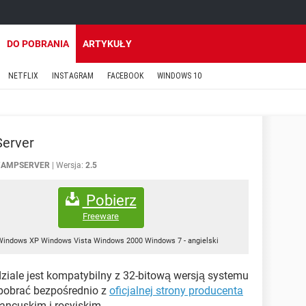
DO POBRANIA
ARTYKUŁY
NETFLIX
INSTAGRAM
FACEBOOK
WINDOWS 10
erver
AMPSERVER
Wersja:
2.5
Pobierz
Freeware
Windows XP Windows Vista Windows 2000 Windows 7
-
angielski
 dziale jest kompatybilny z 32-bitową wersją systemu
pobrać bezpośrednio z
oficjalnej strony producenta
ancuskim i rosyjskim.