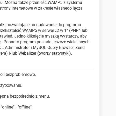
nu. Można także przenieść WAMP5 z systemu
ć strony internetowe w zakresie własnego łącza
atki pozwalające na dodawanie do programu
rzekształcić WAMP5 w serwer „2 w 1” (PHP4 lub
awień. Jedno kliknięcie myszką wystarczy, aby
iej. Ponadto program posiada jeszcze wiele innych
QL Administrator i MySQL Query Browser, Zend
ra) i/lub Webalizer (tworzy statystyki).
o i bezproblemowo.
użytkowaniu.
tępna bezpośrednio z menu.
nline" i "offline".