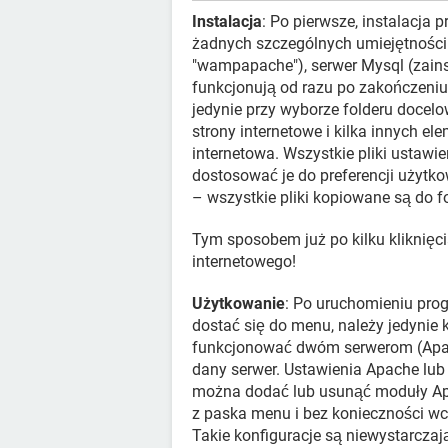
Instalacja
: Po pierwsze, instalacja
żadnych szczególnych umiejętności.
"wampapache"), serwer Mysql (zain
funkcjonują od razu po zakończeniu 
jedynie przy wyborze folderu docelo
strony internetowe i kilka innych e
internetowa. Wszystkie pliki ustawi
dostosować je do preferencji użytk
– wszystkie pliki kopiowane są do 
Tym sposobem już po kilku kliknięc
internetowego!
Użytkowanie
: Po uruchomieniu pro
dostać się do menu, należy jedynie
funkcjonować dwóm serwerom (Apach
dany serwer. Ustawienia Apache lub
można dodać lub usunąć moduły Apa
z paska menu i bez konieczności wc
Takie konfiguracje są niewystarczają