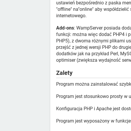
ustawień bezpośrednio z paska me
"offline" na"online" aby współdzieli
internetowego.
Add-ons
: WampServer posiada dod
funkcji: można więc dodać PHP4 i p
PHP5), z dwoma różnymi plikami ust
przejść z jednej wersji PHP do drug
dodatków jak na przykład Perl, MyS
optimiser (zwiększa wydajność serwe
Zalety
Program można zainstalować szybk
Program jest stosunkowo prosty w 
Konfiguracja PHP i Apache jest dos
Program jest wyposażony w funkcje "o