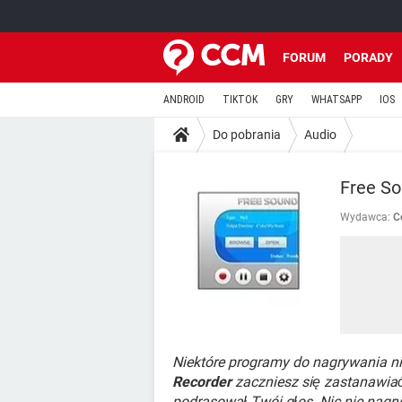
FORUM
PORADY
ANDROID
TIKTOK
GRY
WHATSAPP
IOS
Do pobrania
Audio
Free So
Wydawca:
C
Niektóre programy do nagrywania nie
Recorder
zaczniesz się zastanawiać,
podrasował Twój głos. Nic nie nagr