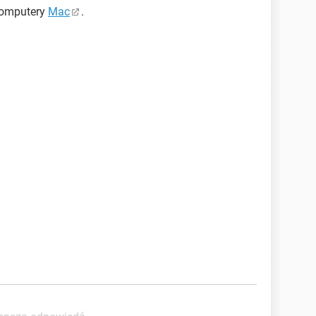
komputery
Mac
.