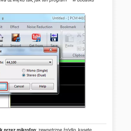
k przez mikrofon
: zewnętrzne źródło, kasetę,