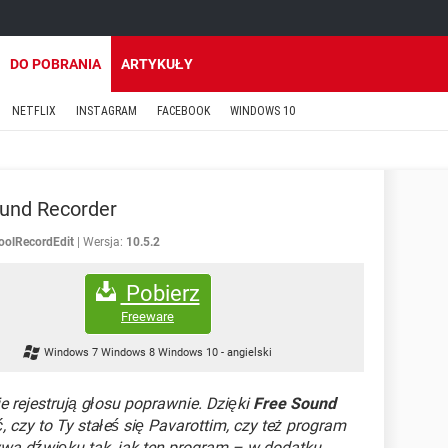
DO POBRANIA
ARTYKUŁY
NETFLIX
INSTAGRAM
FACEBOOK
WINDOWS 10
und Recorder
oolRecordEdit
Wersja:
10.5.2
Pobierz
Freeware
Windows 7 Windows 8 Windows 10
-
angielski
 rejestrują głosu poprawnie. Dzięki
Free Sound
 czy to Ty stałeś się Pavarottim, czy też program
ywa dźwięku tak, jak ten program – w dodatku