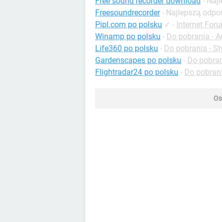
Free sound recorder download
- Naj
Freesoundrecorder
- Najlepszą odp
Pipl.com po polsku
✓
-
Internet For
Winamp po polsku
-
Do pobrania - A
Life360 po polsku
-
Do pobrania - St
Gardenscapes po polsku
-
Do pobran
Flightradar24 po polsku
-
Do pobrani
Os