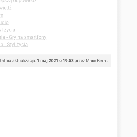
lepszą odpowiedź
owiedź
um
udio
yl życia
ia - Gry na smartfony
a - Styl życia
tatnia aktualizacja:
1 maj 2021 o 19:53
przez
Макс Вега
.