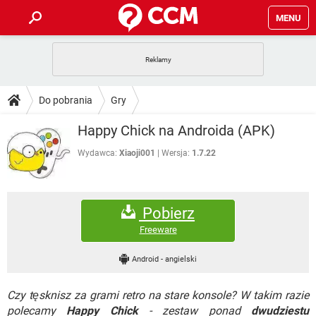
MENU
STRONA GŁÓWNA
YOUTUBE
TIKTOK
PORADY
Do pobrania
Gry
GRY
WHATSAPP
PlayStation
TIKTOK
DO POBRANIA
Happy Chick na Androida (APK)
SPOTIFY
NETFLIX
GRY
WHATSAPP
INSTAGRAM
ANDROID
FACEBOOK
TIKTOK
Wydawca:
Xiaoji001
Wersja:
1.7.22
FORUM
SPOTIFY
NETFLIX
WINDOWS 10
GRY
WHATSAPP
INSTAGRAM
COVID-19
FACEBOOK
TIKTOK
ARTYKUŁY
IOS
NETFLIX
Pobierz
WINDOWS 10
GRY
WHATSAPP
INSTAGRAM
COVID-19
FACEBOOK
TIKTOK
Freeware
SPOTIFY
NETFLIX
WINDOWS 10
GRY
WHATSAPP
Android
-
angielski
INSTAGRAM
FACEBOOK
SPOTIFY
NETFLIX
WINDOWS 10
Czy tęsknisz za grami retro na stare konsole? W takim razie
INSTAGRAM
FACEBOOK
polecamy
Happy Chick
- zestaw ponad
dwudziestu