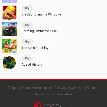
Gry
Clash of Clans na Windows
Gry
Farming Simulator 14 iOS
Gry
The Sims FreePlay
Gry
Age of History
Zespół
Postanowienia ogólne
Polityką prywatności
Kontakt
Regulamin
Cookiebeheer