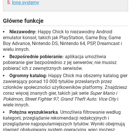
Inne systemy
Główne funkcje
Niezawodny:
Happy Chick to niezawodny Android
emulator konsol, takich jak PlayStation, Game Boy, Game
Boy Advance, Nintendo DS, Nintendo 64, PSP, Dreamcast i
wielu innych.
Bezpośrednie pobieranie:
aplikacja umożliwia
pobieranie gier bezpośrednio z jej serwerów; nie musisz
pobierać ich z zewnętrznych serwisów.
Ogromny katalog:
Happy Chick ma obszerny katalog gier
zawierający ponad 10 000 tytułów przesłanych przez
członków społeczności użytkowników platformy. Znajdziesz
coraz więcej znanych gier, takich jak serie
Super Mario i
Pokémon, Street Fighter 97, Grand Theft Auto: Vice City
i
wiele innych.
Potężna wyszukiwarka
. Umożliwia filtrowanie według
kategorii, przeglądanie rekomendacji redakcyjnych i
przeglądanie najpopularniejszych tytułów. Wyniki obejmują
również obsługiwany system operacyjny, więc możesz