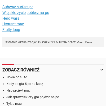
Subway surfers pc
Wiejskie życie pobierz na pc
Hero wars
Utorrent mac
Fruity loop
Ostatnia aktualizacja:
15 kwi 2021 o 10:36
przez
Макс Вега
.
ZOBACZ RÓWNIEŻ
Nokia pc suite
Kody do gta 5 pc na kasę
Napiprojekt mac
Jak sprawdzić czy gra pójdzie na pc
Tylda mac