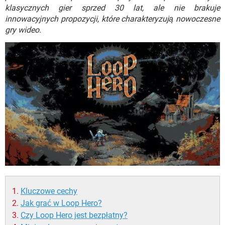
WINDOWS 10
klasycznych gier sprzed 30 lat, ale nie brakuje
innowacyjnych propozycji, które charakteryzują nowoczesne
gry wideo.
Kluczowe cechy
Jak grać w Loop Hero?
Czy Loop Hero jest bezpłatny?