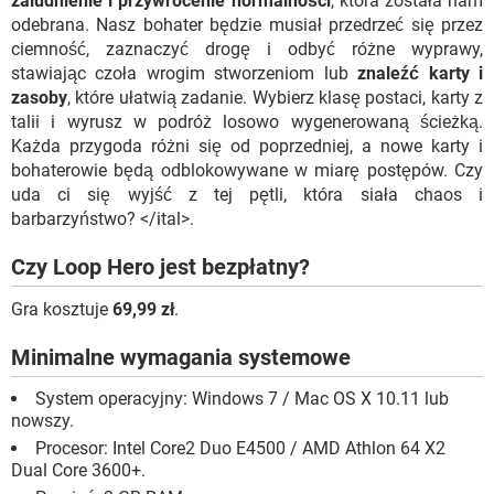
zaludnienie i przywrócenie normalności
, która została nam
odebrana. Nasz bohater będzie musiał przedrzeć się przez
ciemność, zaznaczyć drogę i odbyć różne wyprawy,
stawiając czoła wrogim stworzeniom lub
znaleźć karty i
zasoby
, które ułatwią zadanie. Wybierz klasę postaci, karty z
talii i wyrusz w podróż losowo wygenerowaną ścieżką.
Każda przygoda różni się od poprzedniej, a nowe karty i
bohaterowie będą odblokowywane w miarę postępów. Czy
uda ci się wyjść z tej pętli, która siała chaos i
barbarzyństwo? </ital>.
Czy Loop Hero jest bezpłatny?
Gra kosztuje
69,99 zł
.
Minimalne wymagania systemowe
System operacyjny: Windows 7 / Mac OS X 10.11 lub
nowszy.
Procesor: Intel Core2 Duo E4500 / AMD Athlon 64 X2
Dual Core 3600+.