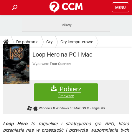
MENU
STRONA GŁÓWNA
YOUTUBE
TIKTOK
PORADY
Do pobrania
Gry
Gry komputerowe
GRY
WHATSAPP
PlayStation
TIKTOK
DO POBRANIA
Loop Hero na PC i Mac
SPOTIFY
NETFLIX
GRY
WHATSAPP
INSTAGRAM
ANDROID
FACEBOOK
TIKTOK
Wydawca:
Four Quarters
FORUM
SPOTIFY
NETFLIX
WINDOWS 10
GRY
WHATSAPP
INSTAGRAM
COVID-19
FACEBOOK
TIKTOK
ARTYKUŁY
IOS
NETFLIX
Pobierz
WINDOWS 10
GRY
WHATSAPP
INSTAGRAM
COVID-19
FACEBOOK
TIKTOK
Freeware
SPOTIFY
NETFLIX
WINDOWS 10
GRY
WHATSAPP
Windows 8 Windows 10 Mac OS X
-
angielski
INSTAGRAM
FACEBOOK
SPOTIFY
NETFLIX
WINDOWS 10
Loop Hero
to roguelike i strategiczna gra RPG, która
INSTAGRAM
FACEBOOK
przeniesie nas w przeszłość i przywoła wspomnienia tych