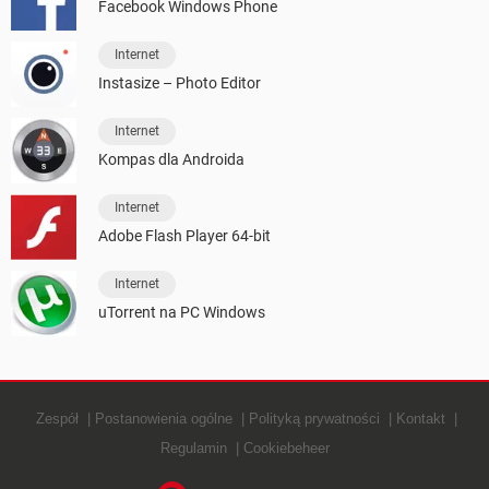
Facebook Windows Phone
Internet
Instasize – Photo Editor
Internet
Kompas dla Androida
Internet
Adobe Flash Player 64-bit
Internet
uTorrent na PC Windows
Zespół
Postanowienia ogólne
Polityką prywatności
Kontakt
Regulamin
Cookiebeheer