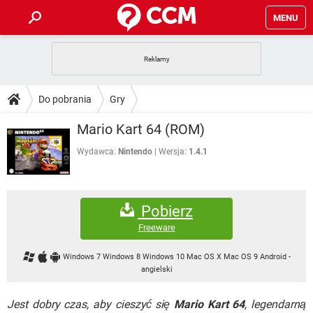
MENU
STRONA GŁÓWNA
YOUTUBE
TIKTOK
PORADY
Do pobrania
Gry
GRY
WHATSAPP
PlayStation
TIKTOK
DO POBRANIA
Mario Kart 64 (ROM)
SPOTIFY
NETFLIX
GRY
WHATSAPP
INSTAGRAM
ANDROID
FACEBOOK
TIKTOK
Wydawca:
Nintendo
Wersja:
1.4.1
FORUM
SPOTIFY
NETFLIX
WINDOWS 10
GRY
WHATSAPP
INSTAGRAM
COVID-19
FACEBOOK
TIKTOK
ARTYKUŁY
IOS
NETFLIX
Pobierz
WINDOWS 10
GRY
WHATSAPP
INSTAGRAM
COVID-19
FACEBOOK
TIKTOK
Freeware
SPOTIFY
NETFLIX
WINDOWS 10
GRY
WHATSAPP
Windows 7 Windows 8 Windows 10 Mac OS X Mac OS 9 Android
-
INSTAGRAM
FACEBOOK
angielski
SPOTIFY
NETFLIX
WINDOWS 10
INSTAGRAM
FACEBOOK
Jest dobry czas, aby cieszyć się
Mario Kart 64
, legendarną