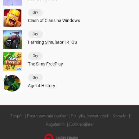
Gry
Clash of Clans na Windows
Gry
Farming Simulator 14 iOS
Gry
The Sims FreePlay
Gry
Age of History
Zespół
Postanowienia ogólne
Polityką prywatności
Kontakt
Regulamin
Cookiebeheer