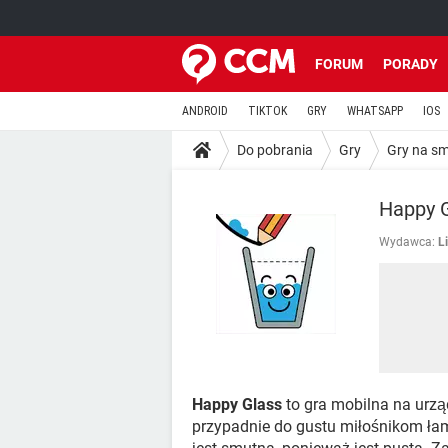
FORUM
PORADY
ANDROID
TIKTOK
GRY
WHATSAPP
IOS
Do pobrania
Gry
Gry na s
Happy 
Wydawca:
L
Happy Glass
to gra mobilna na urzą
przypadnie do gustu miłośnikom łam