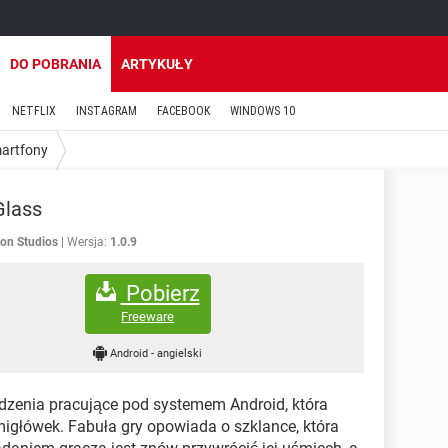
DO POBRANIA
ARTYKUŁY
NETFLIX
INSTAGRAM
FACEBOOK
WINDOWS 10
martfony
Glass
ion Studios
Wersja:
1.0.9
Pobierz
Freeware
Android
-
angielski
dzenia pracujące pod systemem Android, która
igłówek. Fabuła gry opowiada o szklance, która