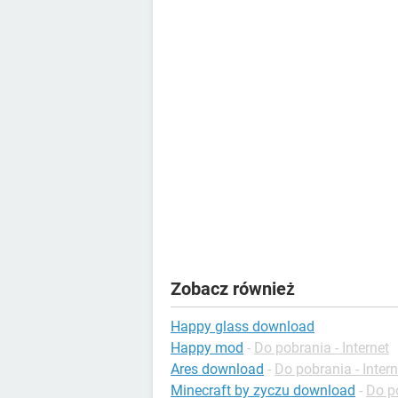
Zobacz również
Happy glass download
Happy mod
-
Do pobrania - Internet
Ares download
-
Do pobrania - Intern
Minecraft by zyczu download
-
Do p