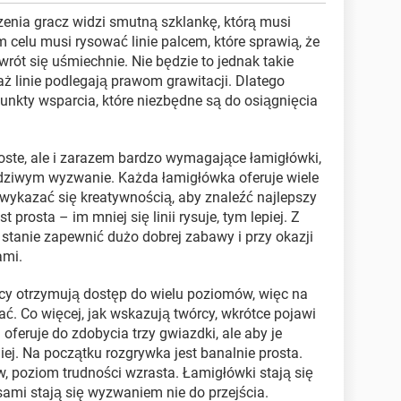
zenia gracz widzi smutną szklankę, którą musi
m celu musi rysować linie palcem, które sprawią, że
wrót się uśmiechnie. Nie będzie to jednak takie
aż linie podlegają prawom grawitacji. Dlatego
punkty wsparcia, które niezbędne są do osiągnięcia
roste, ale i zarazem bardzo wymagające łamigłówki,
wdziwym wyzwanie. Każda łamigłówka oferuje wiele
wykazać się kreatywnością, aby znaleźć najlepszy
 prosta – im mniej się linii rysuje, tym lepiej. Z
stanie zapewnić dużo dobrej zabawy i przy okazji
ami.
cy otrzymują dostęp do wielu poziomów, więc na
ać. Co więcej, jak wskazują twórcy, wkrótce pojawi
 oferuje do zdobycia trzy gwiazdki, ale aby je
ej. Na początku rozgrywka jest banalnie prosta.
, poziom trudności wzrasta. Łamigłówki stają się
sami stają się wyzwaniem nie do przejścia.