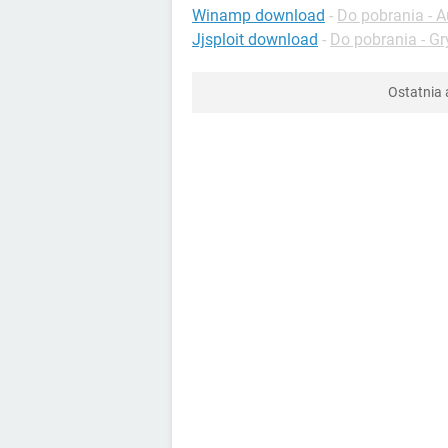
Winamp download
-
Do pobrania - A
Jjsploit download
-
Do pobrania - G
Ostatnia 