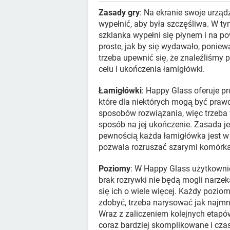
Zasady gry
: Na ekranie swoje urząd
wypełnić, aby była szczęśliwa. W ty
szklanka wypełni się płynem i na po
proste, jak by się wydawało, poniew
trzeba upewnić się, że znaleźliśmy 
celu i ukończenia łamigłówki.
Łamigłówki
: Happy Glass oferuje p
które dla niektórych mogą być pra
sposobów rozwiązania, więc trzeba 
sposób na jej ukończenie. Zasada jest
pewnością każda łamigłówka jest w 
pozwala rozruszać szarymi komórk
Poziomy
: W Happy Glass użytkowni
brak rozrywki nie będą mogli narzek
się ich o wiele więcej. Każdy poziom
zdobyć, trzeba narysować jak najmni
Wraz z zaliczeniem kolejnych etapów
coraz bardziej skomplikowane i cza