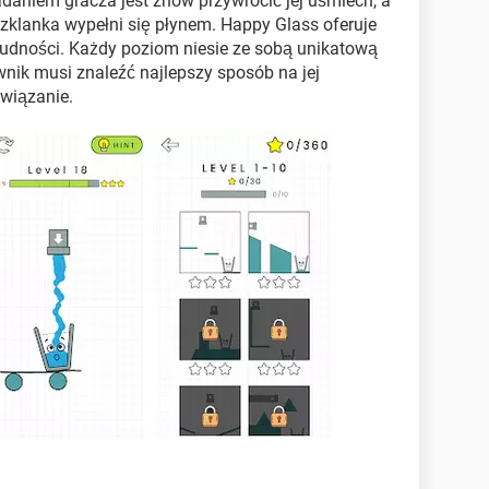
adaniem gracza jest znów przywrócić jej uśmiech, a
szklanka wypełni się płynem. Happy Glass oferuje
udności. Każdy poziom niesie ze sobą unikatową
nik musi znaleźć najlepszy sposób na jej
wiązanie.