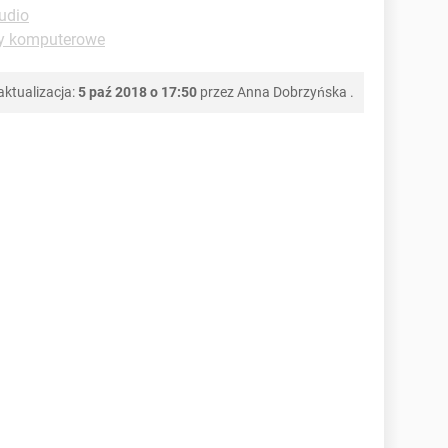
udio
ry komputerowe
aktualizacja:
5 paź 2018 o 17:50
przez
Anna Dobrzyńska
.