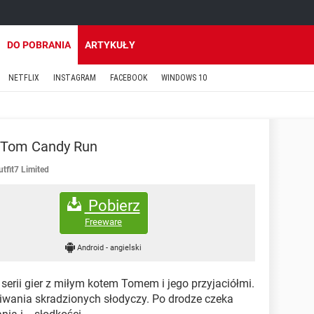
DO POBRANIA
ARTYKUŁY
NETFLIX
INSTAGRAM
FACEBOOK
WINDOWS 10
g Tom Candy Run
utfit7 Limited
Pobierz
Freeware
Android
-
angielski
 serii gier z miłym kotem Tomem i jego przyjaciółmi.
ania skradzionych słodyczy. Po drodze czeka