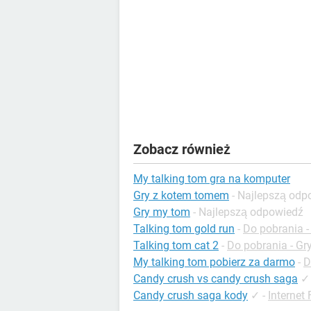
Zobacz również
My talking tom gra na komputer
Gry z kotem tomem
- Najlepszą odp
Gry my tom
- Najlepszą odpowiedź
Talking tom gold run
-
Do pobrania -
Talking tom cat 2
-
Do pobrania - Gr
My talking tom pobierz za darmo
-
D
Candy crush vs candy crush saga
✓
Candy crush saga kody
✓
-
Internet