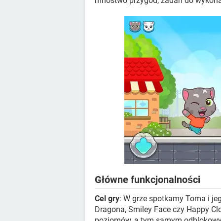
mnóstwo przygód, zadań do wykonani
Główne funkcjonalności
Cel gry
: W grze spotkamy Toma i jego
Dragona, Smiley Face czy Happy Clo
poziomów, a tym samym odblokowy