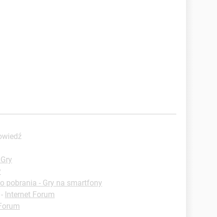
owiedź
 Gry
y
o pobrania - Gry na smartfony
-
Internet Forum
 Forum