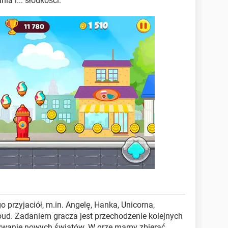
a i... słodkości.
 przyjaciół, m.in. Angelę, Hanka, Unicorna,
ud. Zadaniem gracza jest przechodzenie kolejnych
wanie nowych światów. W grze mamy zbierać