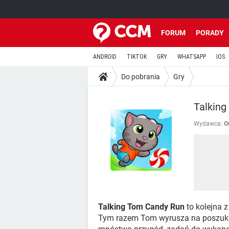
FORUM
PORADY
ANDROID
TIKTOK
GRY
WHATSAPP
IOS
Do pobrania
Gry
Talkin
Wydawca:
O
Talking Tom Candy Run
to kolejna z
Tym razem Tom wyrusza na poszukiw