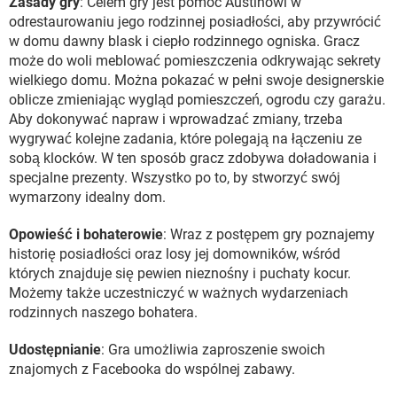
Zasady gry
: Celem gry jest pomoc Austinowi w
odrestaurowaniu jego rodzinnej posiadłości, aby przywrócić
w domu dawny blask i ciepło rodzinnego ogniska. Gracz
może do woli meblować pomieszczenia odkrywając sekrety
wielkiego domu. Można pokazać w pełni swoje designerskie
oblicze zmieniając wygląd pomieszczeń, ogrodu czy garażu.
Aby dokonywać napraw i wprowadzać zmiany, trzeba
wygrywać kolejne zadania, które polegają na łączeniu ze
sobą klocków. W ten sposób gracz zdobywa doładowania i
specjalne prezenty. Wszystko po to, by stworzyć swój
wymarzony idealny dom.
Opowieść i bohaterowie
: Wraz z postępem gry poznajemy
historię posiadłości oraz losy jej domowników, wśród
których znajduje się pewien nieznośny i puchaty kocur.
Możemy także uczestniczyć w ważnych wydarzeniach
rodzinnych naszego bohatera.
Udostępnianie
: Gra umożliwia zaproszenie swoich
znajomych z Facebooka do wspólnej zabawy.