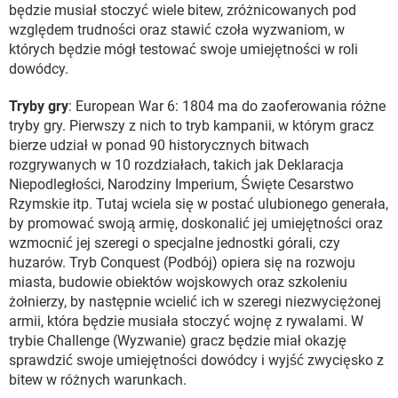
będzie musiał stoczyć wiele bitew, zróżnicowanych pod
względem trudności oraz stawić czoła wyzwaniom, w
których będzie mógł testować swoje umiejętności w roli
dowódcy.
Tryby gry
: European War 6: 1804 ma do zaoferowania różne
tryby gry. Pierwszy z nich to tryb kampanii, w którym gracz
bierze udział w ponad 90 historycznych bitwach
rozgrywanych w 10 rozdziałach, takich jak Deklaracja
Niepodległości, Narodziny Imperium, Święte Cesarstwo
Rzymskie itp. Tutaj wciela się w postać ulubionego generała,
by promować swoją armię, doskonalić jej umiejętności oraz
wzmocnić jej szeregi o specjalne jednostki górali, czy
huzarów. Tryb Conquest (Podbój) opiera się na rozwoju
miasta, budowie obiektów wojskowych oraz szkoleniu
żołnierzy, by następnie wcielić ich w szeregi niezwyciężonej
armii, która będzie musiała stoczyć wojnę z rywalami. W
trybie Challenge (Wyzwanie) gracz będzie miał okazję
sprawdzić swoje umiejętności dowódcy i wyjść zwycięsko z
bitew w różnych warunkach.