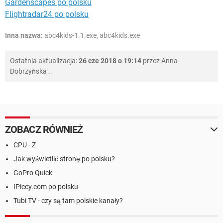
Gardenscapes po polsku
Flightradar24 po polsku
Inna nazwa:
abc4kids-1.1.exe, abc4kids.exe
Ostatnia aktualizacja:
26 cze 2018 o 19:14
przez
Anna
Dobrzyńska
.
ZOBACZ RÓWNIEŻ
CPU - Z
Jak wyświetlić stronę po polsku?
GoPro Quick
IPiccy.com po polsku
Tubi TV - czy są tam polskie kanały?