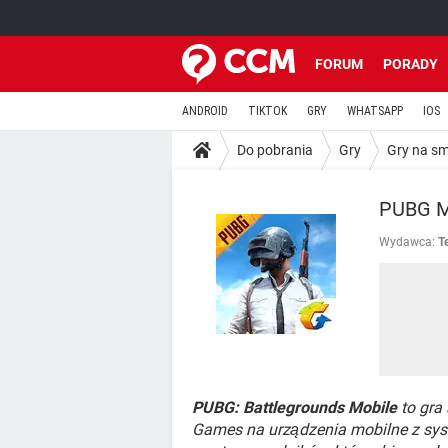
FORUM
PORADY
ANDROID
TIKTOK
GRY
WHATSAPP
IOS
Do pobrania
Gry
Gry na s
PUBG M
Wydawca:
T
PUBG: Battlegrounds Mobile
to gra 
Games na urządzenia mobilne z syst