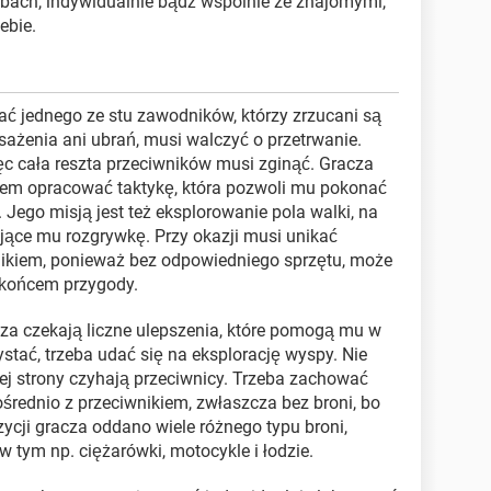
ybach, indywidualnie bądź wspólnie ze znajomymi,
ebie.
tać jednego ze stu zawodników, którzy zrzucani są
żenia ani ubrań, musi walczyć o przetrwanie.
ęc cała reszta przeciwników musi zginąć. Gracza
iem opracować taktykę, która pozwoli mu pokonać
 Jego misją jest też eksplorowanie pola walki, na
ające mu rozgrywkę. Przy okazji musi unikać
nikiem, ponieważ bez odpowiedniego sprzętu, może
i końcem przygody.
za czekają liczne ulepszenia, które pomogą mu w
ystać, trzeba udać się na eksplorację wyspy. Nie
żdej strony czyhają przeciwnicy. Trzeba zachować
ośrednio z przeciwnikiem, zwłaszcza bez broni, bo
ycji gracza oddano wiele różnego typu broni,
 tym np. ciężarówki, motocykle i łodzie.