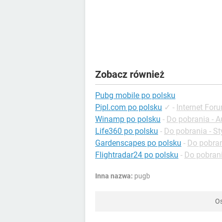
Zobacz również
Pubg mobile po polsku
Pipl.com po polsku
✓
-
Internet For
Winamp po polsku
-
Do pobrania - A
Life360 po polsku
-
Do pobrania - St
Gardenscapes po polsku
-
Do pobran
Flightradar24 po polsku
-
Do pobrani
Inna nazwa:
pugb
Os