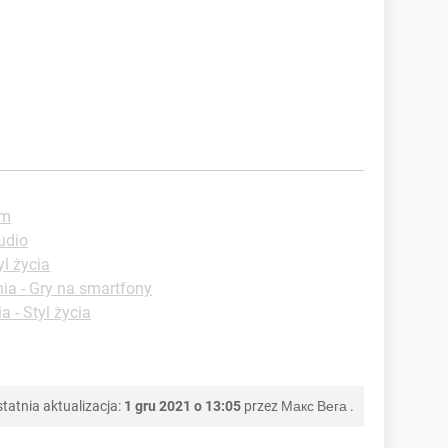
um
udio
yl życia
ia - Gry na smartfony
a - Styl życia
tatnia aktualizacja:
1 gru 2021 o 13:05
przez
Макс Вега
.