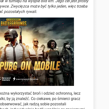
ał w turnieju na wyspie 8x8 km. Jego cel jest prosty
rywce. Zwycięzca może być tylko jeden, więc trzeba
ć pozostałych rywali.
ożna wykorzystać broń i odzież ochronną, lecz
ki, by ją znaleźć. Co ciekawe, po śmierci gracz
obserwować, jak radzą sobie pozostali