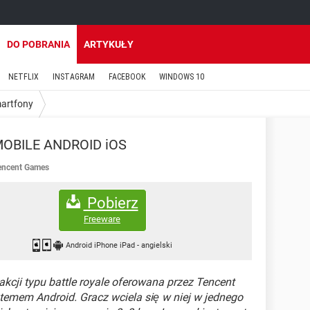
DO POBRANIA
ARTYKUŁY
NETFLIX
INSTAGRAM
FACEBOOK
WINDOWS 10
martfony
OBILE ANDROID iOS
encent Games
Pobierz
Freeware
Android iPhone iPad
-
angielski
akcji typu battle royale oferowana przez Tencent
emem Android. Gracz wciela się w niej w jednego