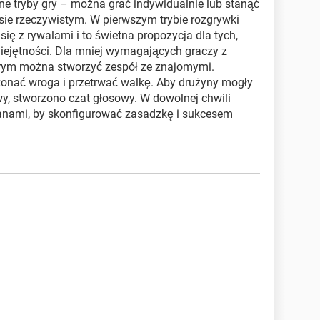
ne tryby gry – można grać indywidualnie lub stanąć
sie rzeczywistym. W pierwszym trybie rozgrywki
ię z rywalami i to świetna propozycja dla tych,
miejętności. Dla mniej wymagających graczy z
órym można stworzyć zespół ze znajomymi.
konać wroga i przetrwać walkę. Aby drużyny mogły
y, stworzono czat głosowy. W dowolnej chwili
ami, by skonfigurować zasadzkę i sukcesem