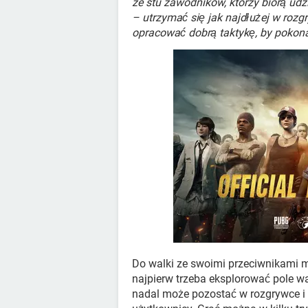
ze stu zawodników, którzy biorą udzi
– utrzymać się jak najdłużej w rozg
opracować dobrą taktykę, by pokona
Do walki ze swoimi przeciwnikami m
najpierw trzeba eksplorować pole wal
nadal może pozostać w rozgrywce i 