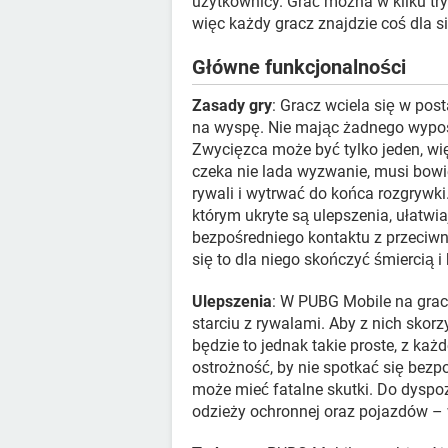
użytkownicy. Grać można w kilku tr
więc każdy gracz znajdzie coś dla si
Główne funkcjonalności
Zasady gry
: Gracz wciela się w pos
na wyspę. Nie mając żadnego wyposa
Zwycięzca może być tylko jeden, wi
czeka nie lada wyzwanie, musi bow
rywali i wytrwać do końca rozgrywki.
którym ukryte są ulepszenia, ułatwi
bezpośredniego kontaktu z przeciw
się to dla niego skończyć śmiercią 
Ulepszenia
: W PUBG Mobile na grac
starciu z rywalami. Aby z nich skorz
będzie to jednak takie proste, z ka
ostrożność, by nie spotkać się bezp
może mieć fatalne skutki. Do dyspoz
odzieży ochronnej oraz pojazdów – w