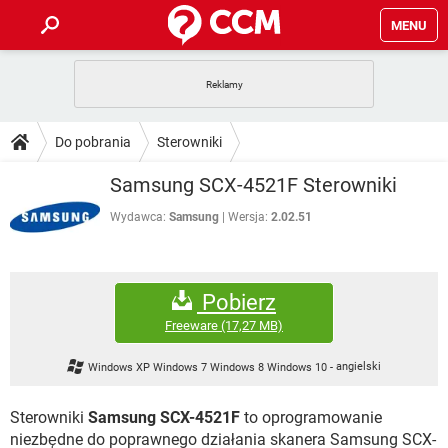
MENU
STRONA GŁÓWNA
YOUTUBE
TIKTOK
PORADY
Do pobrania
Sterowniki
GRY
WHATSAPP
PlayStation
TIKTOK
DO POBRANIA
Samsung SCX-4521F Sterowniki
SPOTIFY
NETFLIX
GRY
WHATSAPP
INSTAGRAM
ANDROID
FACEBOOK
TIKTOK
Wydawca:
Samsung
Wersja:
2.02.51
FORUM
SPOTIFY
NETFLIX
WINDOWS 10
GRY
WHATSAPP
INSTAGRAM
COVID-19
FACEBOOK
TIKTOK
ARTYKUŁY
IOS
NETFLIX
Pobierz
WINDOWS 10
GRY
WHATSAPP
INSTAGRAM
COVID-19
FACEBOOK
TIKTOK
Freeware
(17,27 MB)
SPOTIFY
NETFLIX
WINDOWS 10
GRY
WHATSAPP
Windows XP Windows 7 Windows 8 Windows 10
-
angielski
INSTAGRAM
FACEBOOK
SPOTIFY
NETFLIX
WINDOWS 10
Sterowniki
Samsung SCX-4521F
to oprogramowanie
INSTAGRAM
FACEBOOK
niezbędne do poprawnego działania skanera Samsung SCX-