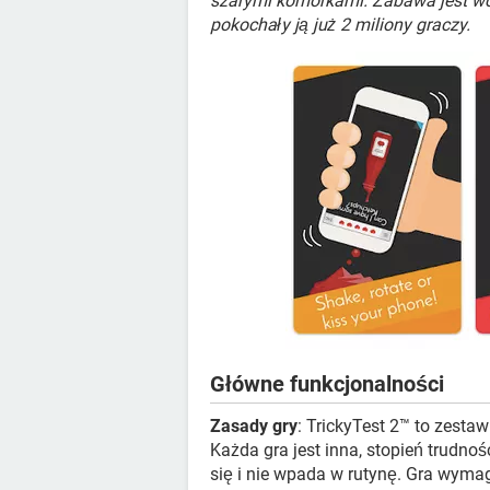
szarymi komórkami. Zabawa jest wci
pokochały ją już 2 miliony graczy.
Główne funkcjonalności
Zasady gry
: TrickyTest 2™ to zesta
Każda gra jest inna, stopień trudnoś
się i nie wpada w rutynę. Gra wymag