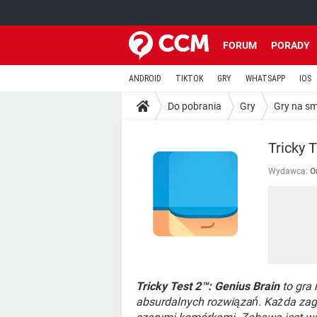
FORUM
PORADY
ANDROID
TIKTOK
GRY
WHATSAPP
IOS
Do pobrania
Gry
Gry na s
Tricky 
Wydawca:
O
Tricky Test 2™: Genius Brain
to gra 
absurdalnych rozwiązań. Każda zaga