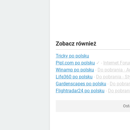
Zobacz również
Tricky po polsku
Pipl.com po polsku
✓
-
Internet For
Winamp po polsku
-
Do pobrania - A
Life360 po polsku
-
Do pobrania - St
Gardenscapes po polsku
-
Do pobran
Flightradar24 po polsku
-
Do pobrani
Ost