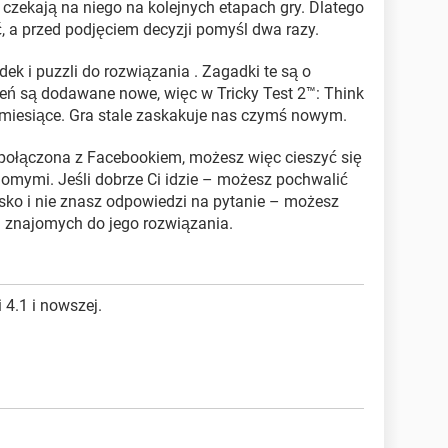
 czekają na niego na kolejnych etapach gry. Dlatego
 a przed podjęciem decyzji pomyśl dwa razy.
dek i puzzli do rozwiązania . Zagadki te są o
ień są dodawane nowe, więc w Tricky Test 2™: Think
 miesiące. Gra stale zaskakuje nas czymś nowym.
t połączona z Facebookiem, możesz więc cieszyć się
omymi. Jeśli dobrze Ci idzie – możesz pochwalić
epsko i nie znasz odpowiedzi na pytanie – możesz
h znajomych do jego rozwiązania.
 4.1 i nowszej.