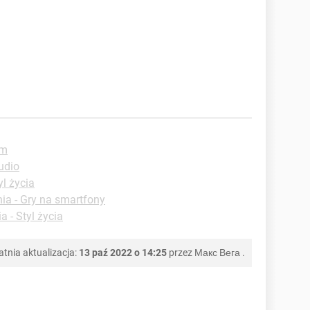
um
udio
yl życia
ia - Gry na smartfony
a - Styl życia
atnia aktualizacja:
13 paź 2022 o 14:25
przez
Макс Вега
.