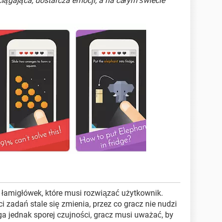
ągająca, dostarcza emocji, a na całym świecie
w łamigłówek, które musi rozwiązać użytkownik.
ci zadań stale się zmienia, przez co gracz nie nudzi
a jednak sporej czujności, gracz musi uważać, by