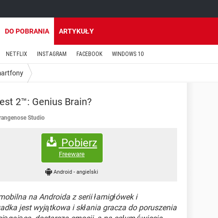
DO POBRANIA
ARTYKUŁY
NETFLIX
INSTAGRAM
FACEBOOK
WINDOWS 10
martfony
Test 2™: Genius Brain?
rangenose Studio
Pobierz
Freeware
Android
-
angielski
mobilna na Androida z serii łamigłówek i
dka jest wyjątkowa i skłania gracza do poruszenia