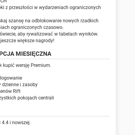
YCH
oki z przeszłości w wydarzeniach ograniczonych
skaj szansę na odblokowanie nowych rzadkich
niach ograniczonych czasowo.
 świecie, aby rywalizować w tabelach wyników.
j jeszcze większe nagrody!
YPCJA MIESIĘCZNA
ak kupić wersję Premium.
 logowanie
 dzienne i zasoby
kenów Rift
zystkich pokojach centrali
 4.4 i nowszej.