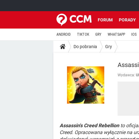
FORUM
PORADY
ANDROID
TIKTOK
GRY
WHATSAPP
IOS
Do pobrania
Gry
Assassi
Wydawca:
U
Assassin's Creed Rebellion
to oficj
Creed. Opracowana wyłącznie na ur