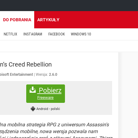
DO POBRANIA
ARTYKUŁY
NETFLIX
INSTAGRAM
FACEBOOK
WINDOWS 10
n’s Creed Rebellion
bisoft Entertainment
Wersja:
2.6.0
Pobierz
Freeware
Android
-
polski
alna mobilna strategia RPG z uniwersum Assassin's
ządzenia mobilne, nowa wersja pozwala nam