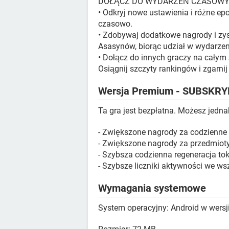
DOŁĄCZ DO WYDARZEŃ CZASOW
• Odkryj nowe ustawienia i różne ep
czasowo.
• Zdobywaj dodatkowe nagrody i zy
Asasynów, biorąc udział w wydarze
• Dołącz do innych graczy na całym
Osiągnij szczyty rankingów i zgarni
Wersja Premium - SUBSKR
Ta gra jest bezpłatna. Możesz jedn
- Zwiększone nagrody za codzienne
- Zwiększone nagrody za przedmioty
- Szybsza codzienna regeneracja to
- Szybsze liczniki aktywności we ws
Wymagania systemowe
System operacyjny: Android w wersji