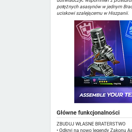
doświadczyć wspomnień z przeszłośc
potężnych asasynów w jednym Bract
uciskowi szalejącemu w Hiszpanii.
Główne funkcjonalności
ZBUDUJ WŁASNE BRATERSTWO
• Odkryj na nowo legendy Zakonu As