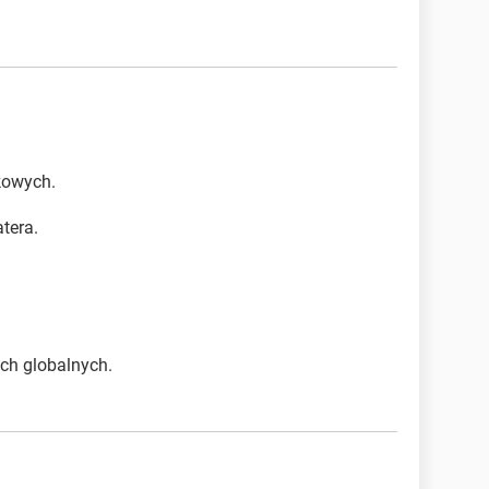
kowych.
tera.
ch globalnych.