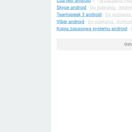
Cqa test android
✓
-
Urządzenia mob
Skype android
-
Do pobrania - Intern
Teamspeak 3 android
-
Do pobrania
Viber android
-
Do pobrania - Komun
Kopia zapasowa systemu android
-
Osta