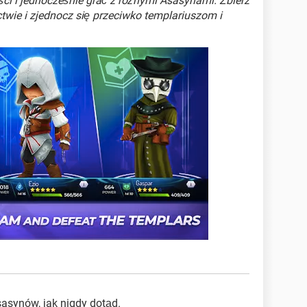
i i jednocześnie grać z różnymi Asasynami. Zbierz
wie i zjednocz się przeciwko templariuszom i
asynów, jak nigdy dotąd.