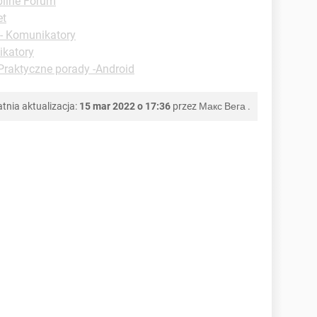
ilne Forum
et
 - Komunikatory
ikatory
Praktyczne porady -Android
tnia aktualizacja:
15 mar 2022 o 17:36
przez
Макс Вега
.