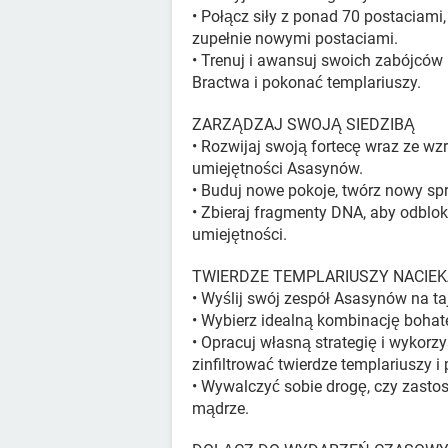
• Połącz siły z ponad 70 postaciami
zupełnie nowymi postaciami.
• Trenuj i awansuj swoich zabójców
Bractwa i pokonać templariuszy.
ZARZĄDZAJ SWOJĄ SIEDZIBĄ
• Rozwijaj swoją fortecę wraz ze wz
umiejętności Asasynów.
• Buduj nowe pokoje, twórz nowy spr
• Zbieraj fragmenty DNA, aby odblo
umiejętności.
TWIERDZE TEMPLARIUSZY NACIE
• Wyślij swój zespół Asasynów na taj
• Wybierz idealną kombinację bohate
• Opracuj własną strategię i wykorz
zinfiltrować twierdze templariuszy i
• Wywalczyć sobie drogę, czy zasto
mądrze.