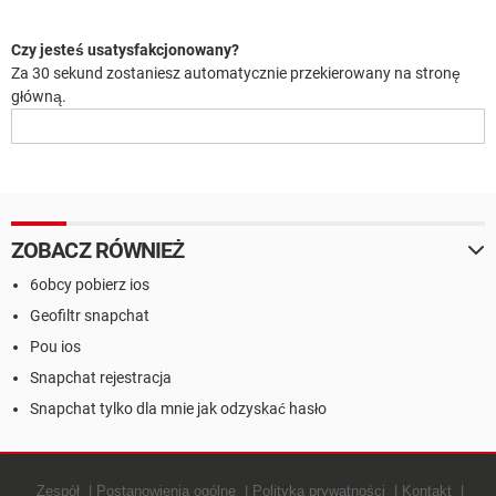
WINDOWS 10
Czy jesteś usatysfakcjonowany?
Za
30
sekund zostaniesz automatycznie przekierowany na stronę
główną.
ZOBACZ RÓWNIEŻ
6obcy pobierz ios
Geofiltr snapchat
Pou ios
Snapchat rejestracja
Snapchat tylko dla mnie jak odzyskać hasło
Zespół
Postanowienia ogólne
Polityką prywatności
Kontakt