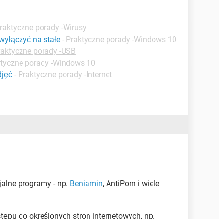
raktyczne porady -Wirusy
wyłączyć na stałe
-
Praktyczne porady -Windows 10
raktyczne porady -USB
ktyczne porady -Windows 10
djęć
-
Praktyczne porady -Internet
cjalne programy - np.
Beniamin
, AntiPorn i wiele
ępu do określonych stron internetowych, np.