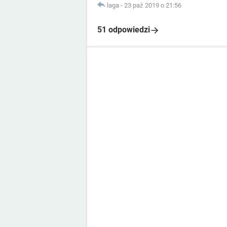
laga
-
23 paź 2019 o 21:56
51 odpowiedzi