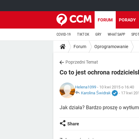
FORUM
PORADY
COVID-19
TIKTOK
GRY
WHATSAPP
SPO
Forum
Oprogramowanie
Poprzedni Temat
Co to jest ochrona rodziciel
Helena1099
- 10 kwi 2015 o 16:40
Karolina Świdrak
-
17 kwi 20
Jak działa? Bardzo proszę o wytłum
Share