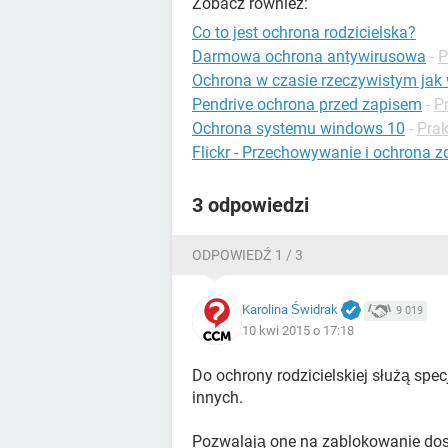
Zobacz również:
Co to jest ochrona rodzicielska?
Darmowa ochrona antywirusowa
-
P
Ochrona w czasie rzeczywistym jak 
Pendrive ochrona przed zapisem
-
P
Ochrona systemu windows 10
-
Pra
Flickr - Przechowywanie i ochrona z
3 odpowiedzi
ODPOWIEDŹ 1 / 3
Karolina Świdrak
9 019
10 kwi 2015 o 17:18
Do ochrony rodzicielskiej służą spe
innych.
Pozwalają one na zablokowanie dost