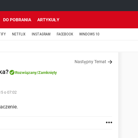
DO POBRANIA
ARTYKUŁY
TIFY
NETFLIX
INSTAGRAM
FACEBOOK
WINDOWS 10
Następny Temat
ska?
Rozwiązany
/Zamknięty
15 o 07:02
aczenie.