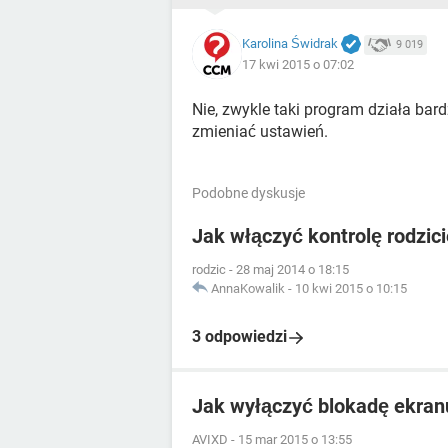
Karolina Świdrak
9 019
17 kwi 2015 o 07:02
Nie, zwykle taki program działa bard
zmieniać ustawień.
Podobne dyskusje
Jak włączyć kontrolę rodzic
rodzic
-
28 maj 2014 o 18:15
AnnaKowalik
-
10 kwi 2015 o 10:15
3 odpowiedzi
Jak wyłączyć blokadę ekran
AVIXD
-
15 mar 2015 o 13:55