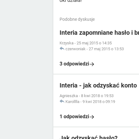
oki działa!
Podobne dyskusje
Interia zapomniane hasło i b
Krzyska
-
25 maj 2015 o 14:35
czerwoniak
-
27 maj 2015 o 13:53
3 odpowiedzi
Interia - jak odzyskać konto
Agnieszka
-
8 kwi 2018 o 19:53
Karolllla
-
9 kwi 2018 o 09:19
1 odpowiedzi
Jak odzyskać hasło?