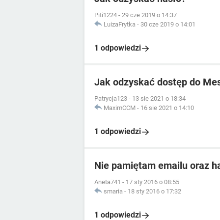
Piti1224
-
29 cze 2019 o 14:37
LuizaFrytka
-
30 cze 2019 o 14:01
1 odpowiedzi
Jak odzyskać dostęp do Me
Patrycja123
-
13 sie 2021 o 18:34
MaximCCM
-
16 sie 2021 o 14:10
1 odpowiedzi
Nie pamiętam emailu oraz has
Aneta741
-
17 sty 2016 o 08:55
smaria
-
18 sty 2016 o 17:32
1 odpowiedzi