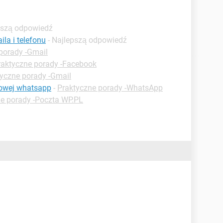
pszą odpowiedź
ila i telefonu
- Najlepszą odpowiedź
porady -Gmail
raktyczne porady -Facebook
yczne porady -Gmail
sowej whatsapp
-
Praktyczne porady -WhatsApp
e porady -Poczta WP.PL
)