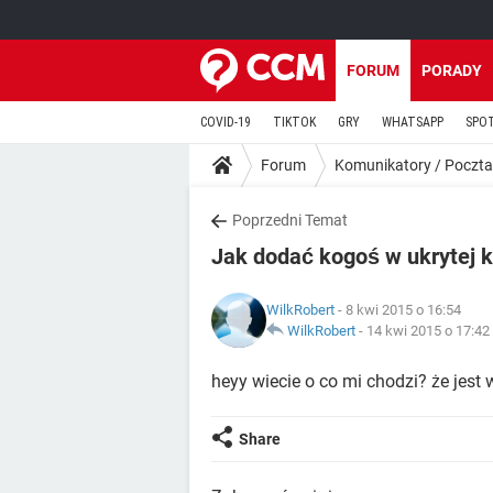
FORUM
PORADY
COVID-19
TIKTOK
GRY
WHATSAPP
SPO
Forum
Komunikatory / Poczta
Poprzedni Temat
Jak dodać kogoś w ukrytej k
WilkRobert
- 8 kwi 2015 o 16:54
WilkRobert
-
14 kwi 2015 o 17:42
heyy wiecie o co mi chodzi? że jest 
Share