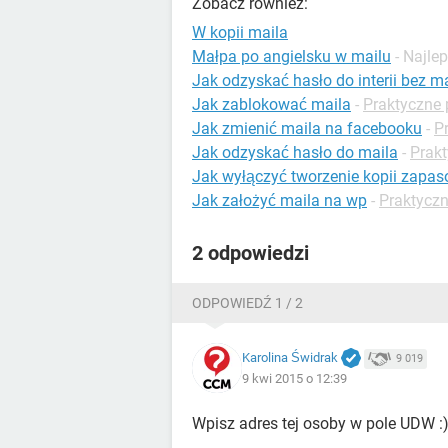
Zobacz również:
W kopii maila
Małpa po angielsku w mailu
- Najle
Jak odzyskać hasło do interii bez ma
Jak zablokować maila
-
Praktyczne 
Jak zmienić maila na facebooku
-
P
Jak odzyskać hasło do maila
-
Prakt
Jak wyłączyć tworzenie kopii zapa
Jak założyć maila na wp
-
Praktyczn
2 odpowiedzi
ODPOWIEDŹ 1 / 2
Karolina Świdrak
9 019
9 kwi 2015 o 12:39
Wpisz adres tej osoby w pole UDW :