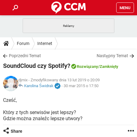
MENU
STRONA GŁÓWNA
YOUTUBE
TIKTOK
PORADY
Forum
Internet
GRY
WHATSAPP
PlayStation
TIKTOK
DO POBRANIA
Poprzedni Temat
Następny Temat
SPOTIFY
NETFLIX
GRY
WHATSAPP
SoundCloud czy Spotify?
INSTAGRAM
ANDROID
FACEBOOK
TIKTOK
Rozwiązany
/Zamknięty
FORUM
SPOTIFY
NETFLIX
WINDOWS 10
GRY
WHATSAPP
djmix
- Zmodyfikowany dnia 13 lut 2019 o 20:09
INSTAGRAM
COVID-19
FACEBOOK
TIKTOK
ARTYKUŁY
Karolina Świdrak
-
30 mar 2015 o 17:50
IOS
NETFLIX
WINDOWS 10
GRY
WHATSAPP
INSTAGRAM
COVID-19
FACEBOOK
TIKTOK
Cześć,
SPOTIFY
NETFLIX
WINDOWS 10
GRY
WHATSAPP
Który z tych serwisów jest lepszy?
INSTAGRAM
FACEBOOK
Gdzie można znaleźc lepsze utwory?
SPOTIFY
NETFLIX
WINDOWS 10
INSTAGRAM
FACEBOOK
Share