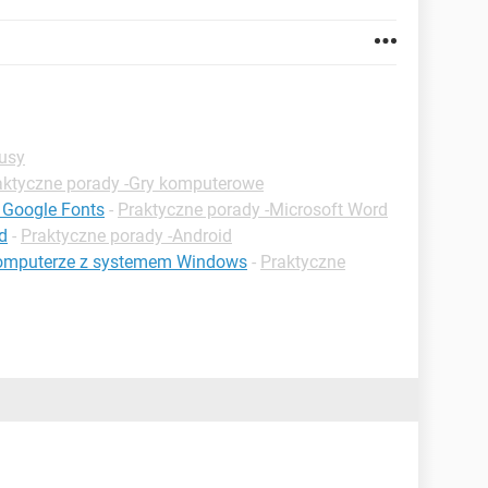
rusy
aktyczne porady -Gry komputerowe
z Google Fonts
-
Praktyczne porady -Microsoft Word
d
-
Praktyczne porady -Android
 komputerze z systemem Windows
-
Praktyczne