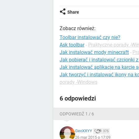
Share
Zobacz również:
Toolbar instalować czy nie?
Ask toolbar
-
Praktyczne porady -Wi
Jak instalować mody minecraft
-
Pr
Jak pobierać i instalować czcionki 
Jak instalować aplikacje na karcie s
Jak tworzyć i instalować ikony na
porady -Windows
6 odpowiedzi
ODPOWIEDŹ 1 / 6
GeoXXYY
375
26 mar 2015 o 17:09