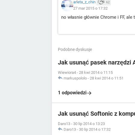
arleta_z_chin
62
27 mar 2015 o 17:32
no własnie głównie Chrome i FF, ale 
Podobne dyskusje
Jak usunąć pasek narzędzi 
Wiewiora4
-
28 kwi 2014 o 11:15
markuspololo
-
28 kwi 2014 o 11:51
1 odpowiedzi
Jak usunąć Softonic z komp
Daro13
-
30 lip 2014 o 13:23
Daro13
-
30 lip 2014 o 17:32