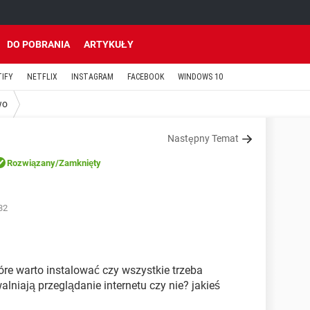
DO POBRANIA
ARTYKUŁY
TIFY
NETFLIX
INSTAGRAM
FACEBOOK
WINDOWS 10
wo
Następny Temat
Rozwiązany
/Zamknięty
32
tóre warto instalować czy wszystkie trzeba
lniają przeglądanie internetu czy nie? jakieś