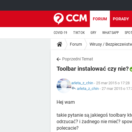
FORUM
PORADY
COVID-19
TIKTOK
GRY
WHATSAPP
SPO
Forum
Wirusy / Bezpieczeńst
Poprzedni Temat
Toolbar instalować czy nie?
arleta_z_chin
- 25 mar 2015 o 17:28
arleta_z_chin
-
27 mar 2015 o 17:
Hej wam
takie pytanie są jakiegoś toolbary k
odrzucać? i żadnego nie mieć? spowa
polecacie?