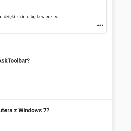
to dzięki za info będę wiedzieć
AskToolbar?
utera z Windows 7?