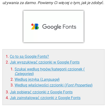
WINDOWS 10
używania za darmo. Powiemy Ci więcej o tym, jak je zdobyć.
Co to są Google Fonts?
Jak wyszukiwać czcionki w Google Fonts
Szukaj według typów/kategorii czcionek (
Categories
)
Według języka (
Language
)
Według właściwości czcionki (
Font Properties
)
Jak pobierać czcionki z Google Fonts
Jak zainstalować czcionki z Google Fonts