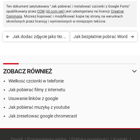
Ten dokument zatytułowany "Jak pobierać i instalować czcionki z Google Fonts"
opublikowany przez
CCM
(
pl.ccm.net
) jest udostępniany na licencji
Creative
Commons
. Możesz kopiować i modyfikować kopie tej strony, na warunkach
określonych przez licencję i wymienionych w niniejszym tekście.
Jak dodać zdjęcie jako tło w
Jak bezpłatnie pobrać Word
pliku Word
ZOBACZ RÓWNIEŻ
Wielkość czcionki w telefonie
Jak pobierać filmy z internetu
Usuwanie linków z google
Jak pobierać muzykę z youtube
Jak zresetować google chromecast
Zespół
Postanowienia ogólne
Polityką prywatności
Kontakt