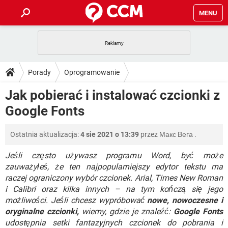
MENU
STRONA GŁÓWNA
YOUTUBE
TIKTOK
PORADY
Porady
Oprogramowanie
GRY
WHATSAPP
PlayStation
TIKTOK
DO POBRANIA
Jak pobierać i instalować czcionki z
Oprogramowanie biurowe
Microsoft Word
SPOTIFY
NETFLIX
GRY
WHATSAPP
Google Fonts
INSTAGRAM
ANDROID
FACEBOOK
TIKTOK
FORUM
SPOTIFY
NETFLIX
WINDOWS 10
GRY
WHATSAPP
Ostatnia aktualizacja:
4 sie 2021 o 13:39
przez
Макс Вега
.
INSTAGRAM
COVID-19
FACEBOOK
TIKTOK
ARTYKUŁY
IOS
NETFLIX
WINDOWS 10
GRY
WHATSAPP
Jeśli często używasz programu Word, być może
INSTAGRAM
COVID-19
FACEBOOK
TIKTOK
zauważyłeś, że ten najpopularniejszy edytor tekstu ma
SPOTIFY
NETFLIX
raczej ograniczony wybór czcionek. Arial, Times New Roman
WINDOWS 10
GRY
WHATSAPP
i Calibri oraz kilka innych – na tym kończą się jego
INSTAGRAM
FACEBOOK
SPOTIFY
NETFLIX
możliwości. Jeśli chcesz wypróbować
nowe, nowoczesne i
WINDOWS 10
oryginalne czcionki,
wiemy, gdzie je znaleźć:
Google Fonts
INSTAGRAM
FACEBOOK
udostępnia setki fantazyjnych czcionek do pobrania i