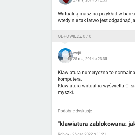
27 maj 2014 o 12:55
Wirtualną masz na przykład w banku, 
wtedy nie tak łatwo jest odgadnąć j
ODPOWIEDŹ 6 / 6
wojti
25 maj 2014 o 23:35
Klawiatura numeryczna to normalna 
komputera.
Klawiatura wirtualna wyświetla Ci si
myszki.
Podobne dyskusje
"klawiatura zablokowana: ja
Roblox
-
26 cze 2022 o 11:21