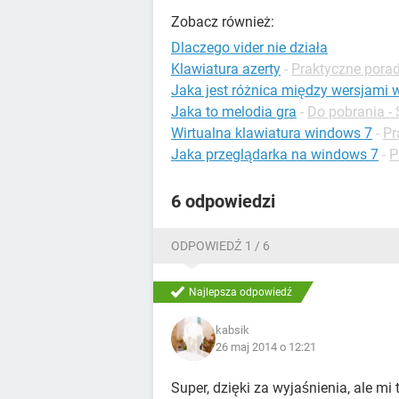
Zobacz również:
Dlaczego vider nie działa
Klawiatura azerty
-
Praktyczne porad
Jaka jest różnica między wersjami 
Jaka to melodia gra
-
Do pobrania - 
Wirtualna klawiatura windows 7
-
Pr
Jaka przeglądarka na windows 7
-
P
6 odpowiedzi
ODPOWIEDŹ 1 / 6
Najlepsza odpowiedź
kabsik
26 maj 2014 o 12:21
Super, dzięki za wyjaśnienia, ale mi