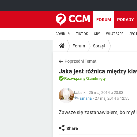
FORUM
PORADY
COVID-19
TIKTOK
GRY
WHATSAPP
SPO
Forum
Sprzęt
Poprzedni Temat
Jaka jest różnica między kl
Rozwiązany
/Zamknięty
kabsik
- 25 maj 2014 o 23:03
smaria
-
27 maj 2014 o 12:55
Zawsze się zastanawiałem, bo myślał
Share