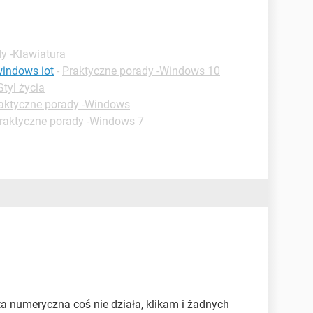
y -Klawiatura
windows iot
-
Praktyczne porady -Windows 10
Styl życia
aktyczne porady -Windows
raktyczne porady -Windows 7
 ta numeryczna coś nie działa, klikam i żadnych