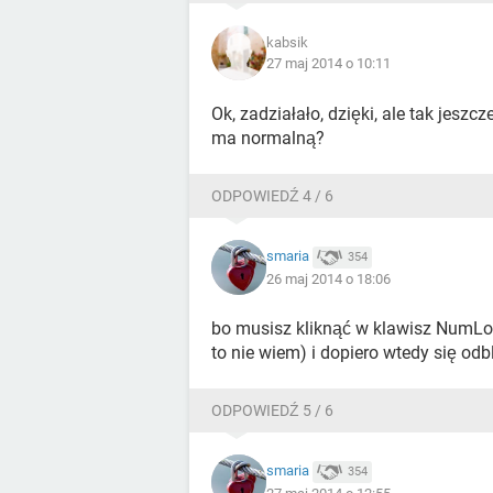
kabsik
27 maj 2014 o 10:11
Ok, zadziałało, dzięki, ale tak jeszc
ma normalną?
ODPOWIEDŹ 4 / 6
smaria
354
26 maj 2014 o 18:06
bo musisz kliknąć w klawisz NumLo
to nie wiem) i dopiero wtedy się o
ODPOWIEDŹ 5 / 6
smaria
354