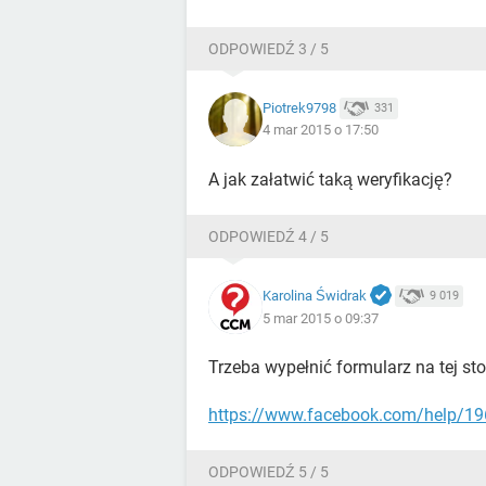
ODPOWIEDŹ 3 / 5
Piotrek9798
331
4 mar 2015 o 17:50
A jak załatwić taką weryfikację?
ODPOWIEDŹ 4 / 5
Karolina Świdrak
9 019
5 mar 2015 o 09:37
Trzeba wypełnić formularz na tej sto
https://www.facebook.com/help/1
ODPOWIEDŹ 5 / 5