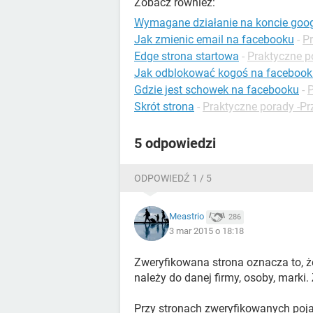
Zobacz również:
Wymagane działanie na koncie goog
Jak zmienic email na facebooku
-
P
Edge strona startowa
-
Praktyczne p
Jak odblokować kogoś na facebook
Gdzie jest schowek na facebooku
-
P
Skrót strona
-
Praktyczne porady -Pr
5 odpowiedzi
ODPOWIEDŹ 1 / 5
Meastrio
286
3 mar 2015 o 18:18
Zweryfikowana strona oznacza to, ż
należy do danej firmy, osoby, marki. 
Przy stronach zweryfikowanych pojaw