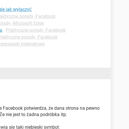
le jak wyłączyć
raktyczne porady -Facebook
orady -Microsoft Edge
u
-
Praktyczne porady -Facebook
raktyczne porady -Facebook
zeglądarki internetowe
e Facebook potwierdza, że dana strona na pewno
Że nie jest to żadna podróbka itp.
ia się taki niebieski symbol: