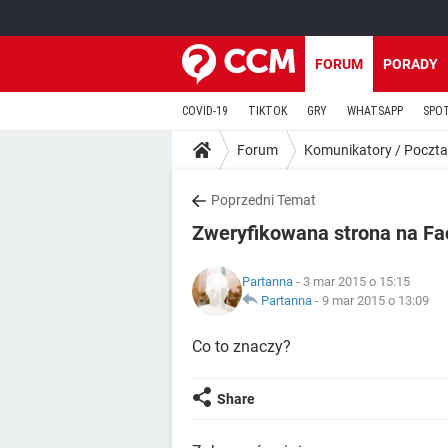
FORUM
PORADY
COVID-19
TIKTOK
GRY
WHATSAPP
SPO
Forum
Komunikatory / Poczta
Poprzedni Temat
Zweryfikowana strona na F
Partanna
- 3 mar 2015 o 15:15
Partanna
-
9 mar 2015 o 13:09
Co to znaczy?
Share