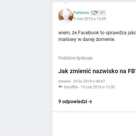
Partanna
551
9 mar 2015 o 13:09
wiem, że Facebook to sprawdza ja
mailowy w danej domenie.
Podobne dyskusje
Jak zmienić nazwisko na FB
smaria
-
25 lis 2014 o 08:47
Karolllla
-
13 cze 2016 o 13:30
9 odpowiedzi