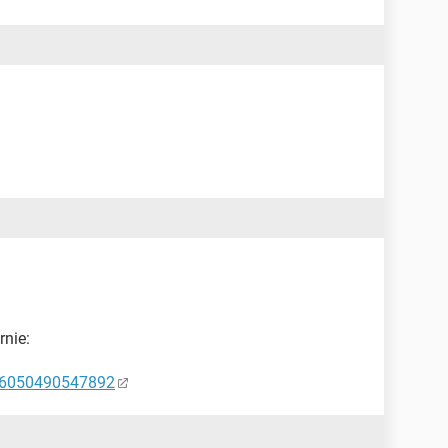
rnie:
96050490547892