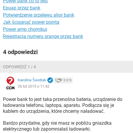
Power bank co to jest
WINDOWS 10
Epuap przez bank
Potwierdzenie przelewu alior bank
Jak ściągnąć power pointa
Power amp chomikuj
Rejestracja numeru orange przez bank
4 odpowiedzi
ODPOWIEDŹ 1 / 4
Karolina Świdrak
9 019
26 lut 2015 o 11:42
Power bank to jest taka przenośna bateria, urządzenie do
ładowania telefonu, laptopa, aparatu. Podłącza się je
kablem do urządzenia, które chcemy naładować.
Bardzo przydatne, gdy nie masz w pobliżu gniazdka
elektrycznego lub zapomniałaś ładowarki.