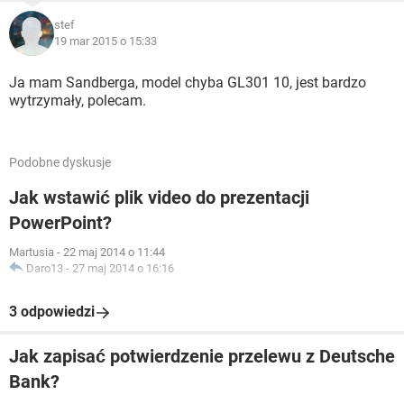
stef
19 mar 2015 o 15:33
Ja mam Sandberga, model chyba GL301 10, jest bardzo
wytrzymały, polecam.
Podobne dyskusje
Jak wstawić plik video do prezentacji
PowerPoint?
Martusia
-
22 maj 2014 o 11:44
Daro13
-
27 maj 2014 o 16:16
3 odpowiedzi
Jak zapisać potwierdzenie przelewu z Deutsche
Bank?