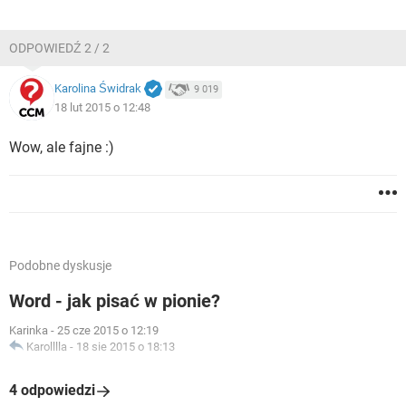
ODPOWIEDŹ 2 / 2
Karolina Świdrak
9 019
18 lut 2015 o 12:48
Wow, ale fajne :)
Podobne dyskusje
Word - jak pisać w pionie?
Karinka
-
25 cze 2015 o 12:19
Karolllla
-
18 sie 2015 o 18:13
4 odpowiedzi