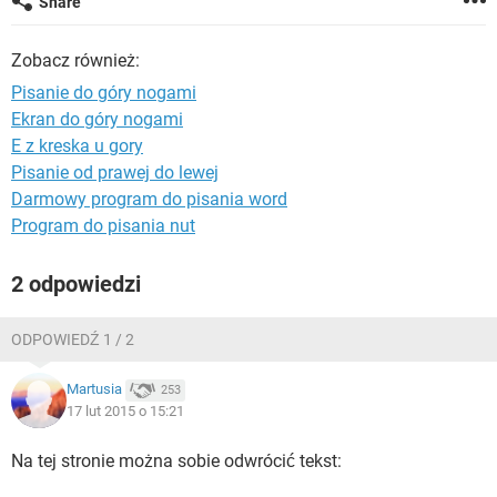
Share
WINDOWS 10
Zobacz również:
Pisanie do góry nogami
Ekran do góry nogami
E z kreska u gory
Pisanie od prawej do lewej
Darmowy program do pisania word
Program do pisania nut
2 odpowiedzi
ODPOWIEDŹ 1 / 2
Martusia
253
17 lut 2015 o 15:21
Na tej stronie można sobie odwrócić tekst: