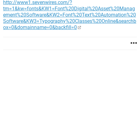
http://www1.sevenwires.com/?
tm=1&kw=fonts&KW1=Font%20Digital%20Asset%20Manag
ement%20Software&KW2=Font%20Text%20Automation%20
Software&KW3=Typography%20Classes%20Online&searchb
ox=0&domainname=0&backfill=0