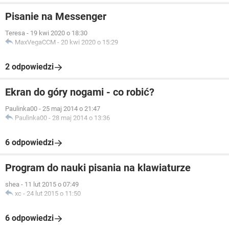
Pisanie na Messenger
Teresa
-
19 kwi 2020 o 18:30
MaxVegaCCM
-
20 kwi 2020 o 15:29
2 odpowiedzi
Ekran do góry nogami - co robić?
Paulinka00
-
25 maj 2014 o 21:47
Paulinka00
-
28 maj 2014 o 13:36
6 odpowiedzi
Program do nauki pisania na klawiaturze
shea
-
11 lut 2015 o 07:49
xc
-
24 lut 2015 o 11:50
6 odpowiedzi