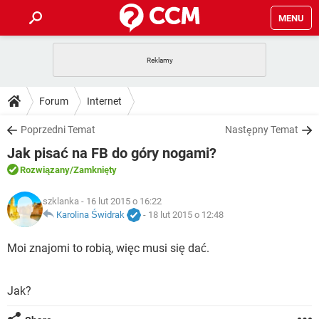
MENU
STRONA GŁÓWNA
YOUTUBE
TIKTOK
PORADY
Forum
Internet
GRY
WHATSAPP
PlayStation
TIKTOK
DO POBRANIA
Poprzedni Temat
Następny Temat
SPOTIFY
NETFLIX
GRY
WHATSAPP
Jak pisać na FB do góry nogami?
INSTAGRAM
ANDROID
FACEBOOK
TIKTOK
FORUM
SPOTIFY
NETFLIX
Rozwiązany
/Zamknięty
WINDOWS 10
GRY
WHATSAPP
INSTAGRAM
COVID-19
FACEBOOK
TIKTOK
ARTYKUŁY
szklanka
- 16 lut 2015 o 16:22
IOS
NETFLIX
WINDOWS 10
GRY
WHATSAPP
Karolina Świdrak
-
18 lut 2015 o 12:48
INSTAGRAM
COVID-19
FACEBOOK
TIKTOK
SPOTIFY
NETFLIX
Moi znajomi to robią, więc musi się dać.
WINDOWS 10
GRY
WHATSAPP
INSTAGRAM
FACEBOOK
SPOTIFY
NETFLIX
WINDOWS 10
Jak?
INSTAGRAM
FACEBOOK