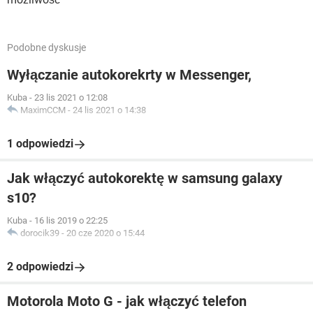
Podobne dyskusje
Wyłączanie autokorekrty w Messenger,
Kuba
-
23 lis 2021 o 12:08
MaximCCM
-
24 lis 2021 o 14:38
1 odpowiedzi
Jak włączyć autokorektę w samsung galaxy
s10?
Kuba
-
16 lis 2019 o 22:25
dorocik39
-
20 cze 2020 o 15:44
2 odpowiedzi
Motorola Moto G - jak włączyć telefon