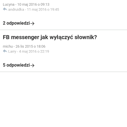
Lucyna
-
10 maj 2016 o 09:13
andruidka
-
11 maj 2016 o 19:45
2 odpowiedzi
FB messenger jak wyłączyć słownik?
michu
-
26 lis 2015 o 18:06
Larry
-
4 maj 2016 o 22:19
5 odpowiedzi