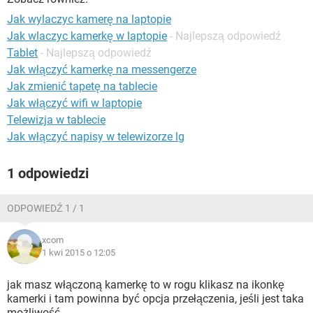
WINDOWS 10
Jak wylaczyc kamerę na laptopie
Jak wlaczyc kamerkę w laptopie
- Najlepszą odpowiedź
Tablet
- Najlepszą odpowiedź
Jak włączyć kamerkę na messengerze
Jak zmienić tapetę na tablecie
Jak włączyć wifi w laptopie
Telewizja w tablecie
Jak włączyć napisy w telewizorze lg
1 odpowiedzi
ODPOWIEDŹ 1 / 1
xcom
1 kwi 2015 o 12:05
jak masz włączoną kamerkę to w rogu klikasz na ikonkę
kamerki i tam powinna być opcja przełączenia, jeśli jest taka
możliwość