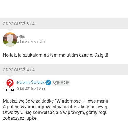
ODPOWIEDŹ 3 / 4
rytka
4 lut 2015 o 18:01
No tak, ja szukałam na tym malutkim czacie. Dzięki!
ODPOWIEDŹ 4 / 4
Karolina Świdrak
9 019
3 lut 2015 o 10:33
Musisz wejść w zakładkę "Wiadomości" - lewe menu.
A potem wybrać odpowiednią osobę z listy po lewej.
Otworzy Ci się konwersacja a w prawym, górny rogu
zobaczysz lupkę.