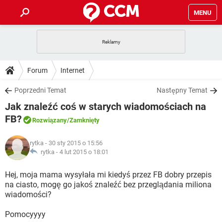
MENU
STRONA GŁÓWNA
YOUTUBE
TIKTOK
PORADY
Forum
Internet
GRY
WHATSAPP
PlayStation
TIKTOK
DO POBRANIA
Poprzedni Temat
Następny Temat
SPOTIFY
NETFLIX
GRY
WHATSAPP
Jak znaleźć coś w starych wiadomościach na
INSTAGRAM
ANDROID
FACEBOOK
TIKTOK
FORUM
SPOTIFY
NETFLIX
FB?
Rozwiązany
/Zamknięty
WINDOWS 10
GRY
WHATSAPP
INSTAGRAM
COVID-19
FACEBOOK
TIKTOK
ARTYKUŁY
IOS
NETFLIX
rytka
- 30 sty 2015 o 15:56
WINDOWS 10
GRY
WHATSAPP
rytka -
4 lut 2015 o 18:01
INSTAGRAM
COVID-19
FACEBOOK
TIKTOK
SPOTIFY
NETFLIX
Hej, moja mama wysyłała mi kiedyś przez FB dobry przepis
WINDOWS 10
GRY
WHATSAPP
INSTAGRAM
FACEBOOK
na ciasto, mogę go jakoś znaleźć bez przeglądania miliona
SPOTIFY
NETFLIX
wiadomości?
WINDOWS 10
INSTAGRAM
FACEBOOK
Pomocyyyy