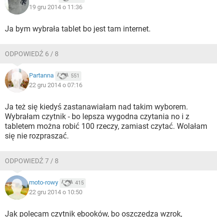
19 gru 2014 o 11:36
Ja bym wybrała tablet bo jest tam internet.
ODPOWIEDŹ 6 / 8
Partanna
551
22 gru 2014 o 07:16
Ja też się kiedyś zastanawiałam nad takim wyborem.
Wybrałam czytnik - bo lepsza wygodna czytania no i z
tabletem można robić 100 rzeczy, zamiast czytać. Wolałam
się nie rozpraszać.
ODPOWIEDŹ 7 / 8
moto-rowy
415
22 gru 2014 o 10:50
Jak polecam czytnik ebooków, bo oszczędza wzrok,