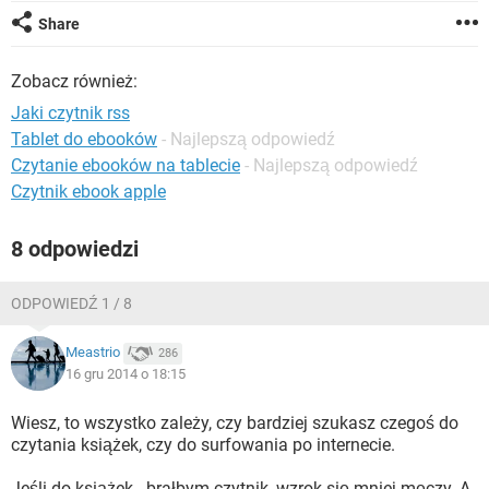
WINDOWS 10
Share
Zobacz również:
Jaki czytnik rss
Tablet do ebooków
- Najlepszą odpowiedź
Czytanie ebooków na tablecie
- Najlepszą odpowiedź
Czytnik ebook apple
8 odpowiedzi
ODPOWIEDŹ 1 / 8
Meastrio
286
16 gru 2014 o 18:15
Wiesz, to wszystko zależy, czy bardziej szukasz czegoś do
czytania książek, czy do surfowania po internecie.
Jeśli do książek - brałbym czytnik, wzrok się mniej męczy. A