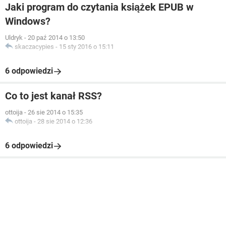
Jaki program do czytania książek EPUB w
Windows?
Uldryk
-
20 paź 2014 o 13:50
skaczacypies
-
15 sty 2016 o 15:11
6 odpowiedzi
Co to jest kanał RSS?
ottoija
-
26 sie 2014 o 15:35
ottoija
-
28 sie 2014 o 12:36
6 odpowiedzi