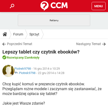
MENU
STRONA GŁÓWNA
YOUTUBE
TIKTOK
PORADY
Forum
Sprzęt
GRY
WHATSAPP
PlayStation
TIKTOK
DO POBRANIA
Poprzedni Temat
Następny Temat
SPOTIFY
NETFLIX
GRY
WHATSAPP
Lepszy tablet czy czytnik ebooków?
INSTAGRAM
ANDROID
FACEBOOK
TIKTOK
FORUM
SPOTIFY
NETFLIX
Rozwiązany
/Zamknięty
WINDOWS 10
GRY
WHATSAPP
INSTAGRAM
COVID-19
FACEBOOK
TIKTOK
ARTYKUŁY
IOS
Piotrek9798
- 16 gru 2014 o 10:29
NETFLIX
WINDOWS 10
GRY
WHATSAPP
Piotrek9798
-
22 gru 2014 o 14:28
INSTAGRAM
COVID-19
FACEBOOK
TIKTOK
SPOTIFY
NETFLIX
Chcę kupić komuś w prezencie czytnik ebooków.
WINDOWS 10
GRY
WHATSAPP
Przeglądam rożne modele i zaczynam się zastanawiać, że
INSTAGRAM
FACEBOOK
może bardziej opłaca się tablet?
SPOTIFY
NETFLIX
WINDOWS 10
INSTAGRAM
FACEBOOK
Jakie jest Wasze zdanie?