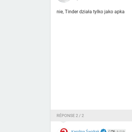
nie, Tinder działa tylko jako apka
RÉPONSE 2 / 2
Karolina Świdrak
9 019