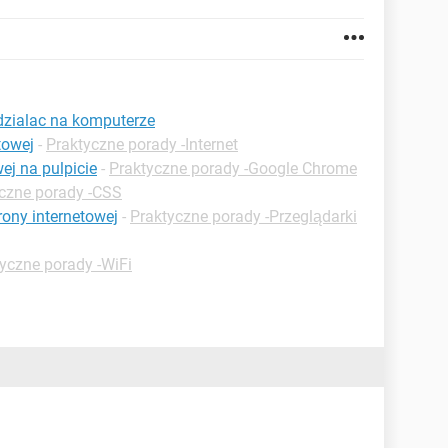
dzialac na komputerze
towej
-
Praktyczne porady -Internet
wej na pulpicie
-
Praktyczne porady -Google Chrome
czne porady -CSS
rony internetowej
-
Praktyczne porady -Przeglądarki
yczne porady -WiFi