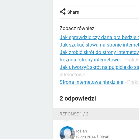
Share
Zobacz również:
Jak sprawdzic czy dana gra bedzie 
Jak szukać słowa na stronie interne
Jak zrobić skrót do strony interneto
Rozmiar strony internetowej
-
Prakty
Jak utworzyć skrót na pulpicie do st
internetowe
Strona internetowa nie działa
-
Prakt
2 odpowiedzi
RÉPONSE 1 / 2
Tosiah
12 gru 2014 à 08:48