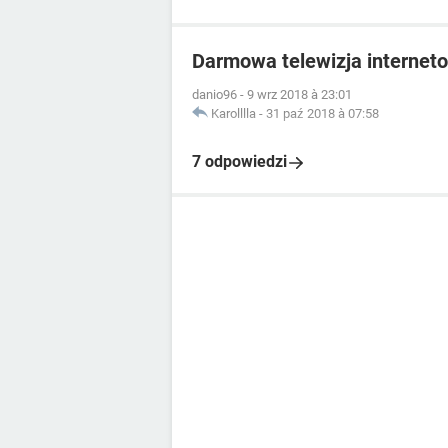
Darmowa telewizja internet
danio96
-
9 wrz 2018 à 23:01
Karolllla
-
31 paź 2018 à 07:58
7 odpowiedzi