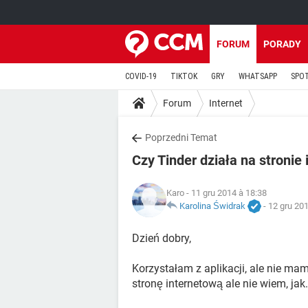
FORUM
PORADY
COVID-19
TIKTOK
GRY
WHATSAPP
SPO
Forum
Internet
Poprzedni Temat
Czy Tinder działa na stronie
Karo
- 11 gru 2014 à 18:38
Karolina Świdrak
-
12 gru 201
Dzień dobry,
Korzystałam z aplikacji, ale nie ma
stronę internetową ale nie wiem, jak.