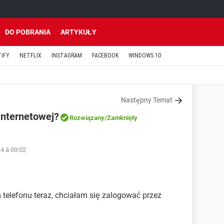
DO POBRANIA
ARTYKUŁY
TIFY
NETFLIX
INSTAGRAM
FACEBOOK
WINDOWS 10
Następny Temat
 internetowej?
Rozwiązany
/Zamknięty
4 à 09:02
m telefonu teraz, chciałam się zalogować przez