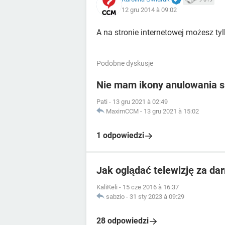
12 gru 2014 à 09:02
A na stronie internetowej możesz ty
Podobne dyskusje
Nie mam ikony anulowania su
Pati
-
13 gru 2021 à 02:49
MaximCCM
-
13 gru 2021 à 15:02
1 odpowiedzi
Jak oglądać telewizję za da
KaliKeli
-
15 cze 2016 à 16:37
sabzio
-
31 sty 2023 à 09:29
28 odpowiedzi