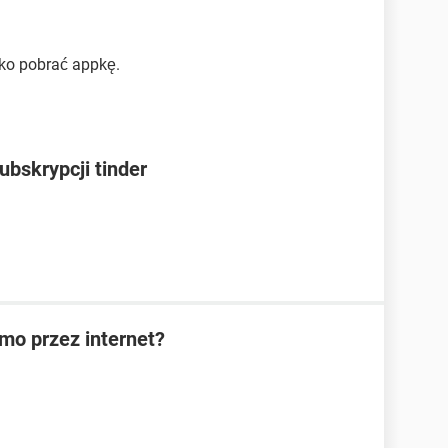
lko pobrać appkę.
bskrypcji tinder
rmo przez internet?