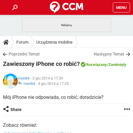
MENU
STRONA GŁÓWNA
YOUTUBE
TIKTOK
PORADY
Forum
Urządzenia mobilne
GRY
WHATSAPP
PlayStation
TIKTOK
DO POBRANIA
Poprzedni Temat
Następny Temat
SPOTIFY
NETFLIX
GRY
WHATSAPP
Zawieszony iPhone co robić?
INSTAGRAM
ANDROID
FACEBOOK
TIKTOK
Rozwiązany
/Zamknięty
FORUM
SPOTIFY
NETFLIX
WINDOWS 10
GRY
WHATSAPP
monti4
- 3 gru 2014 à 17:39
INSTAGRAM
COVID-19
FACEBOOK
TIKTOK
ARTYKUŁY
monti4
-
4 gru 2014 à 17:25
IOS
NETFLIX
WINDOWS 10
GRY
WHATSAPP
INSTAGRAM
COVID-19
FACEBOOK
TIKTOK
Mój iPhone nie odpowiada, co robić, doradzicie?
SPOTIFY
NETFLIX
WINDOWS 10
GRY
WHATSAPP
Share
INSTAGRAM
FACEBOOK
SPOTIFY
NETFLIX
WINDOWS 10
Zobacz również:
INSTAGRAM
FACEBOOK