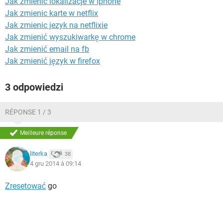
Jak zmienic lokalizacje w iphone
WINDOWS 10
Jak zmienic karte w netflix
Jak zmienic jezyk na netflixie
Jak zmienić wyszukiwarkę w chrome
Jak zmienić email na fb
Jak zmienić język w firefox
3 odpowiedzi
RÉPONSE 1 / 3
Meilleure réponse
literka
38
4 gru 2014 à 09:14
Zresetować
go