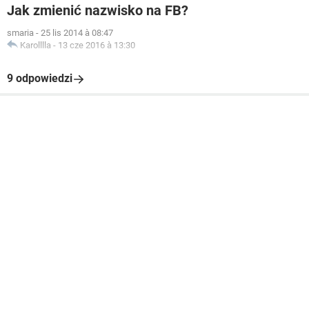
Jak zmienić nazwisko na FB?
smaria
-
25 lis 2014 à 08:47
Karolllla
-
13 cze 2016 à 13:30
9 odpowiedzi