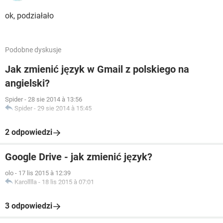
ok, podziałało
Podobne dyskusje
Jak zmienić język w Gmail z polskiego na
angielski?
Spider
-
28 sie 2014 à 13:56
Spider
-
29 sie 2014 à 15:45
2 odpowiedzi
Google Drive - jak zmienić język?
olo
-
17 lis 2015 à 12:39
Karolllla
-
18 lis 2015 à 07:01
3 odpowiedzi